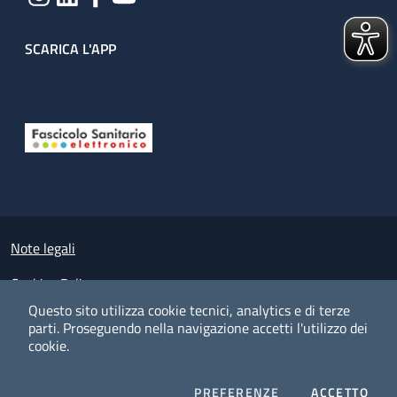
SCARICA L'APP
Useful links section
Small prints
Note legali
Cookies Policy
Questo sito utilizza cookie tecnici, analytics e di terze
Policy privacy e protezione del dato personale
parti.
Proseguendo nella navigazione accetti l'utilizzo dei
cookie.
Albo pretorio on-line
Dichiarazione di accessibilità
COOKIES
I CO
PREFERENZE
ACCETTO