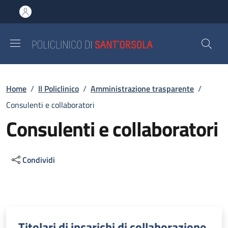
Salta al contenuto principale
Skip to footer content
Briciole di pane
Home
/
Il Policlinico
/
Amministrazione trasparente
/
Consulenti e collaboratori
Consulenti e collaboratori
Condividi
Descrizione
Titolari di incarichi di collaborazione