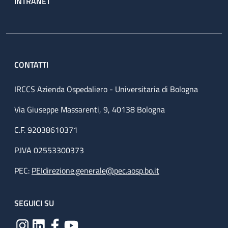
INTRANET
CONTATTI
IRCCS Azienda Ospedaliero - Universitaria di Bologna
Via Giuseppe Massarenti, 9, 40138 Bologna
C.F. 92038610371
P.IVA 02553300373
PEC:
PEIdirezione.generale@pec.aosp.bo.it
SEGUICI SU