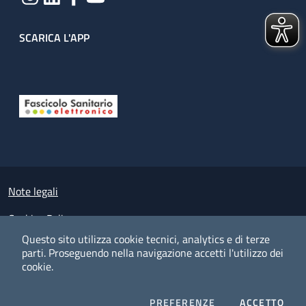
SCARICA L'APP
Useful links section
Small prints
Note legali
Cookies Policy
Questo sito utilizza cookie tecnici, analytics e di terze
Policy privacy e protezione del dato personale
parti.
Proseguendo nella navigazione accetti l'utilizzo dei
cookie.
Albo pretorio on-line
Dichiarazione di accessibilità
COOKIES
I CO
PREFERENZE
ACCETTO