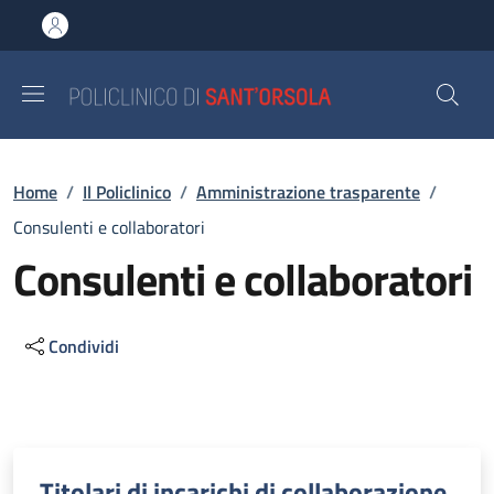
Salta al contenuto principale
Skip to footer content
Briciole di pane
Home
/
Il Policlinico
/
Amministrazione trasparente
/
Consulenti e collaboratori
Consulenti e collaboratori
Condividi
Descrizione
Titolari di incarichi di collaborazione