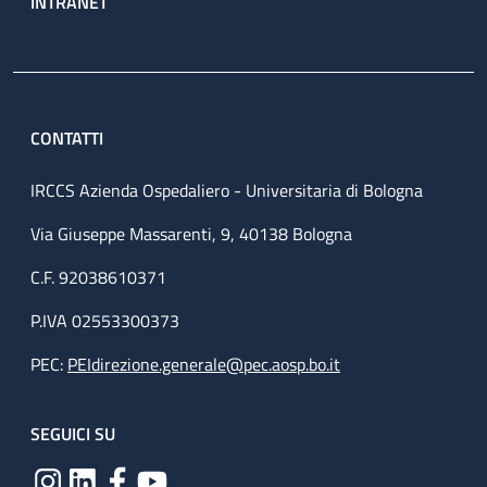
INTRANET
CONTATTI
IRCCS Azienda Ospedaliero - Universitaria di Bologna
Via Giuseppe Massarenti, 9, 40138 Bologna
C.F. 92038610371
P.IVA 02553300373
PEC:
PEIdirezione.generale@pec.aosp.bo.it
SEGUICI SU