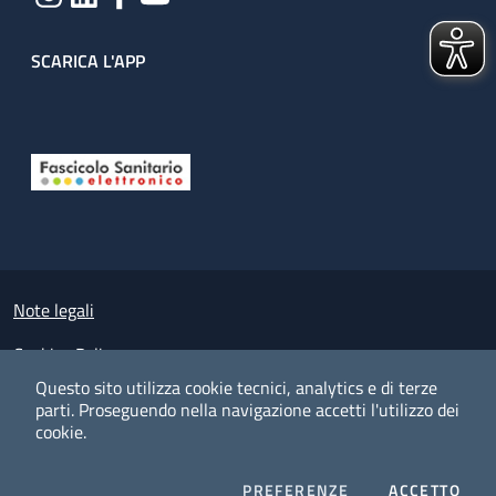
SCARICA L'APP
Useful links section
Small prints
Note legali
Cookies Policy
Questo sito utilizza cookie tecnici, analytics e di terze
Policy privacy e protezione del dato personale
parti.
Proseguendo nella navigazione accetti l'utilizzo dei
cookie.
Albo pretorio on-line
Dichiarazione di accessibilità
COOKIES
I CO
PREFERENZE
ACCETTO