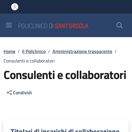
Salta al contenuto principale
Skip to footer content
Briciole di pane
Home
/
Il Policlinico
/
Amministrazione trasparente
/
Consulenti e collaboratori
Consulenti e collaboratori
Condividi
Descrizione
Titolari di incarichi di collaborazione