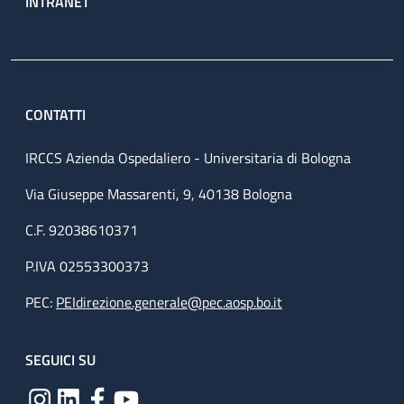
INTRANET
CONTATTI
IRCCS Azienda Ospedaliero - Universitaria di Bologna
Via Giuseppe Massarenti, 9, 40138 Bologna
C.F. 92038610371
P.IVA 02553300373
PEC:
PEIdirezione.generale@pec.aosp.bo.it
SEGUICI SU