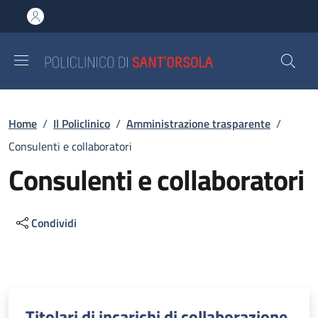
Salta al contenuto principale
Skip to footer content
Briciole di pane
Home
/
Il Policlinico
/
Amministrazione trasparente
/
Consulenti e collaboratori
Consulenti e collaboratori
Condividi
Descrizione
Titolari di incarichi di collaborazione