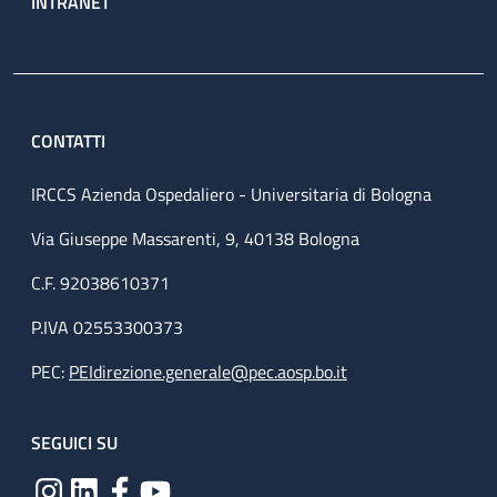
INTRANET
CONTATTI
IRCCS Azienda Ospedaliero - Universitaria di Bologna
Via Giuseppe Massarenti, 9, 40138 Bologna
C.F. 92038610371
P.IVA 02553300373
PEC:
PEIdirezione.generale@pec.aosp.bo.it
SEGUICI SU