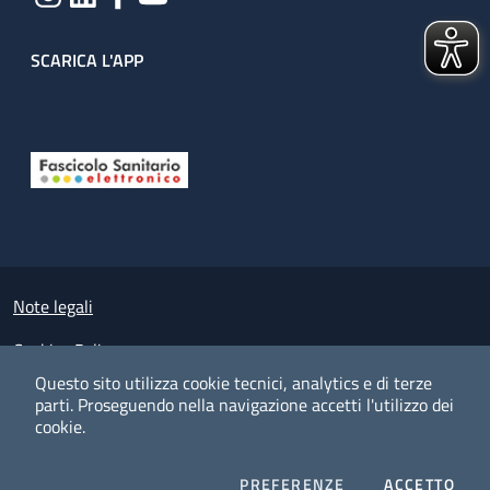
SCARICA L'APP
Useful links section
Small prints
Note legali
Cookies Policy
Questo sito utilizza cookie tecnici, analytics e di terze
Policy privacy e protezione del dato personale
parti.
Proseguendo nella navigazione accetti l'utilizzo dei
cookie.
Albo pretorio on-line
Dichiarazione di accessibilità
COOKIES
I CO
PREFERENZE
ACCETTO