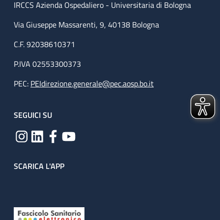
IRCCS Azienda Ospedaliero - Universitaria di Bologna
Via Giuseppe Massarenti, 9, 40138 Bologna
C.F. 92038610371
P.IVA 02553300373
PEC:
PEIdirezione.generale@pec.aosp.bo.it
SEGUICI SU
SCARICA L'APP