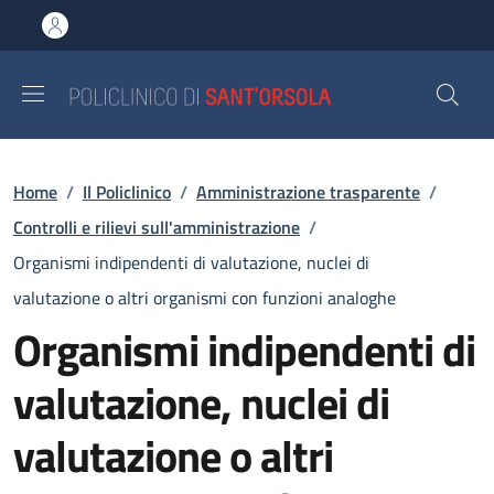
Salta al contenuto principale
Skip to footer content
Briciole di pane
Home
/
Il Policlinico
/
Amministrazione trasparente
/
Controlli e rilievi sull'amministrazione
/
Organismi indipendenti di valutazione, nuclei di
valutazione o altri organismi con funzioni analoghe
Organismi indipendenti di
valutazione, nuclei di
valutazione o altri