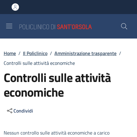
Salta al contenuto principale
Skip to footer content
Briciole di pane
Home
/
Il Policlinico
/
Amministrazione trasparente
/
Controlli sulle attività economiche
Controlli sulle attività
economiche
Condividi
Descrizione
Nessun controllo sulle attività economiche a carico