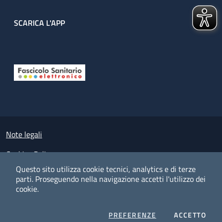
SCARICA L'APP
Useful links section
Small prints
Note legali
Cookies Policy
Questo sito utilizza cookie tecnici, analytics e di terze
Policy privacy e protezione del dato personale
parti.
Proseguendo nella navigazione accetti l'utilizzo dei
cookie.
Albo pretorio on-line
Dichiarazione di accessibilità
COOKIES
I CO
PREFERENZE
ACCETTO