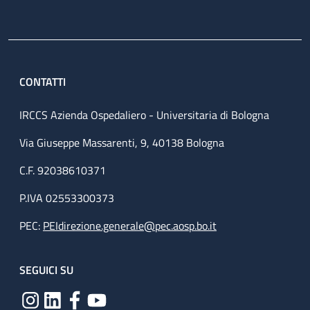
CONTATTI
IRCCS Azienda Ospedaliero - Universitaria di Bologna
Via Giuseppe Massarenti, 9, 40138 Bologna
C.F. 92038610371
P.IVA 02553300373
PEC:
PEIdirezione.generale@pec.aosp.bo.it
SEGUICI SU