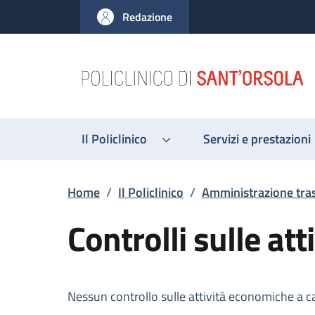
Salta al contenuto principale
Skip to footer content
Redazione
Il Policlinico
Servizi e prestazioni
Briciole di pane
Home
/
Il Policlinico
/
Amministrazione tra
Controlli sulle at
Descrizione
Nessun controllo sulle attività economiche a c