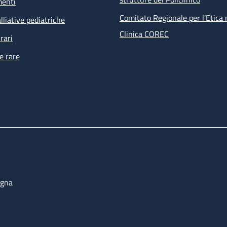
menti
Comitato Regionale per l’Etica 
lliative pediatriche
Clinica COREC
rari
e rare
ogna