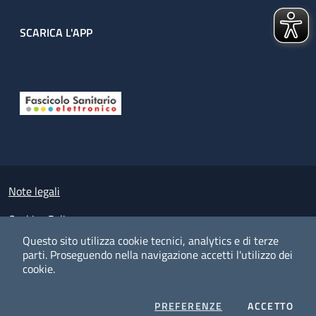
SCARICA L'APP
Useful links section
Small prints
Note legali
Cookies Policy
Questo sito utilizza cookie tecnici, analytics e di terze
Policy privacy e protezione del dato personale
parti.
Proseguendo nella navigazione accetti l'utilizzo dei
cookie.
Albo pretorio on-line
Dichiarazione di accessibilità
COOKIES
I CO
PREFERENZE
ACCETTO