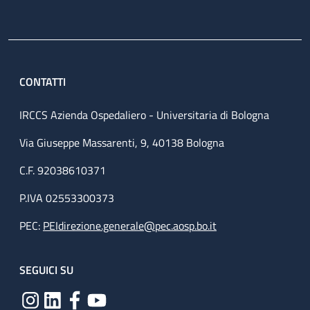
CONTATTI
IRCCS Azienda Ospedaliero - Universitaria di Bologna
Via Giuseppe Massarenti, 9, 40138 Bologna
C.F. 92038610371
P.IVA 02553300373
PEC:
PEIdirezione.generale@pec.aosp.bo.it
SEGUICI SU