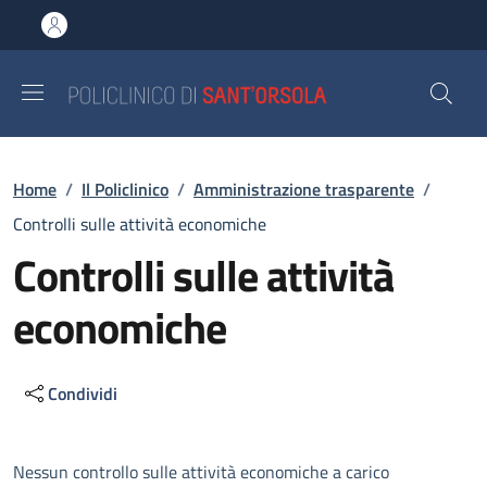
Salta al contenuto principale
Skip to footer content
Briciole di pane
Home
/
Il Policlinico
/
Amministrazione trasparente
/
Controlli sulle attività economiche
Controlli sulle attività
economiche
Condividi
Descrizione
Nessun controllo sulle attività economiche a carico