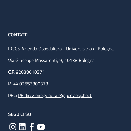
CONTATTI
IRCCS Azienda Ospedaliero - Universitaria di Bologna
Via Giuseppe Massarenti, 9, 40138 Bologna
C.F. 92038610371
P.IVA 02553300373
PEC:
PEIdirezione.generale@pec.aosp.bo.it
SEGUICI SU