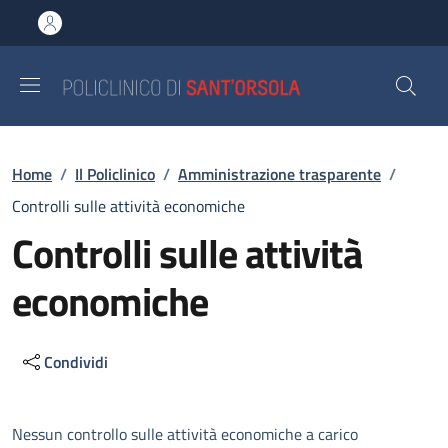
Salta al contenuto principale
Skip to footer content
Briciole di pane
Home
/
Il Policlinico
/
Amministrazione trasparente
/
Controlli sulle attività economiche
Controlli sulle attività
economiche
Condividi
Descrizione
Nessun controllo sulle attività economiche a carico