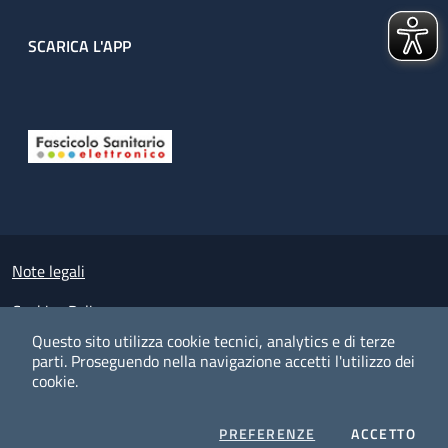
SCARICA L'APP
Useful links section
Small prints
Note legali
Cookies Policy
Questo sito utilizza cookie tecnici, analytics e di terze
Policy privacy e protezione del dato personale
parti.
Proseguendo nella navigazione accetti l'utilizzo dei
cookie.
Albo pretorio on-line
Dichiarazione di accessibilità
COOKIES
I CO
PREFERENZE
ACCETTO