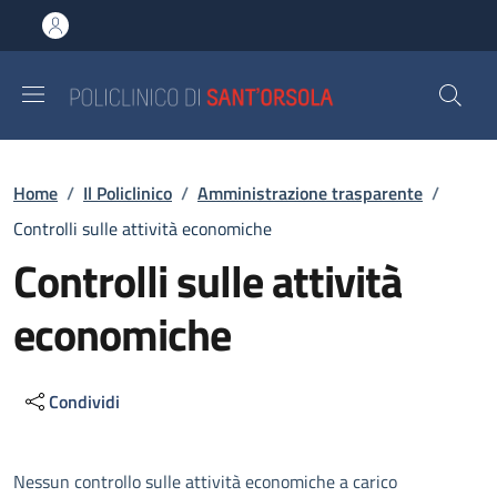
Salta al contenuto principale
Skip to footer content
Briciole di pane
Home
/
Il Policlinico
/
Amministrazione trasparente
/
Controlli sulle attività economiche
Controlli sulle attività
economiche
Condividi
Descrizione
Nessun controllo sulle attività economiche a carico