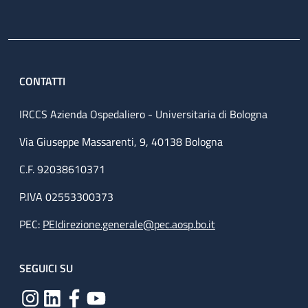
CONTATTI
IRCCS Azienda Ospedaliero - Universitaria di Bologna
Via Giuseppe Massarenti, 9, 40138 Bologna
C.F. 92038610371
P.IVA 02553300373
PEC:
PEIdirezione.generale@pec.aosp.bo.it
SEGUICI SU