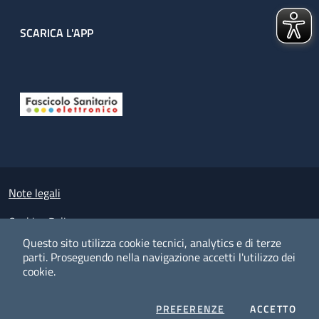
SCARICA L'APP
Useful links section
Small prints
Note legali
Cookies Policy
Questo sito utilizza cookie tecnici, analytics e di terze
Policy privacy e protezione del dato personale
parti.
Proseguendo nella navigazione accetti l'utilizzo dei
cookie.
Albo pretorio on-line
Dichiarazione di accessibilità
COOKIES
I CO
PREFERENZE
ACCETTO