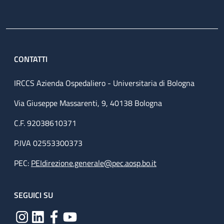
CONTATTI
IRCCS Azienda Ospedaliero - Universitaria di Bologna
Via Giuseppe Massarenti, 9, 40138 Bologna
C.F. 92038610371
P.IVA 02553300373
PEC:
PEIdirezione.generale@pec.aosp.bo.it
SEGUICI SU