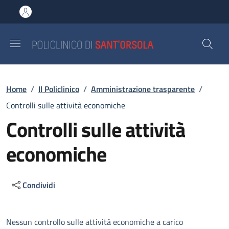
Salta al contenuto principale
Skip to footer content
Briciole di pane
Home
/
Il Policlinico
/
Amministrazione trasparente
/
Controlli sulle attività economiche
Controlli sulle attività
economiche
Condividi
Descrizione
Nessun controllo sulle attività economiche a carico