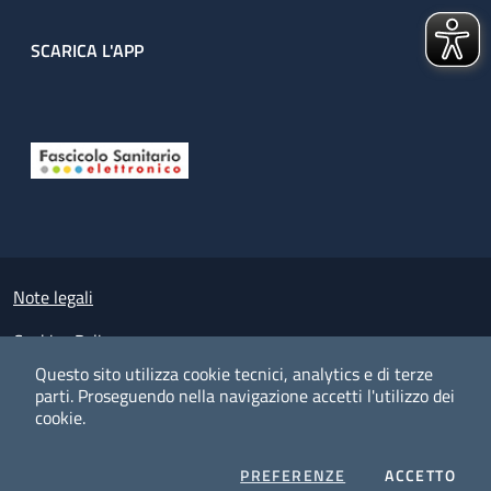
SCARICA L'APP
Useful links section
Small prints
Note legali
Cookies Policy
Questo sito utilizza cookie tecnici, analytics e di terze
Policy privacy e protezione del dato personale
parti.
Proseguendo nella navigazione accetti l'utilizzo dei
cookie.
Albo pretorio on-line
Dichiarazione di accessibilità
COOKIES
I CO
PREFERENZE
ACCETTO