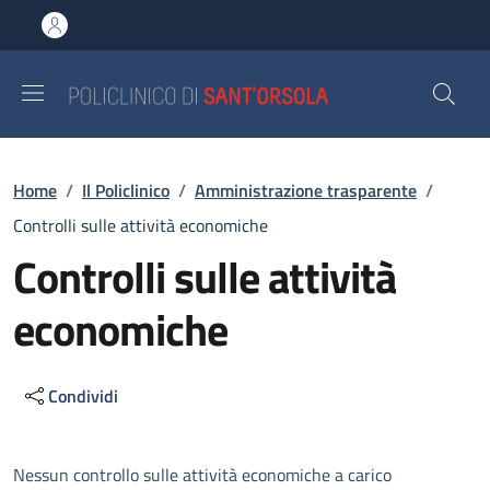
Salta al contenuto principale
Skip to footer content
Briciole di pane
Home
/
Il Policlinico
/
Amministrazione trasparente
/
Controlli sulle attività economiche
Controlli sulle attività
economiche
Condividi
Descrizione
Nessun controllo sulle attività economiche a carico