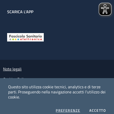
SCARICA L'APP
Useful links section
Small prints
Note legali
Cookies Policy
Questo sito utilizza cookie tecnici, analytics e di terze
Policy privacy e protezione del dato personale
parti.
Proseguendo nella navigazione accetti l'utilizzo dei
cookie.
Albo pretorio on-line
Dichiarazione di accessibilità
COOKIES
I CO
PREFERENZE
ACCETTO