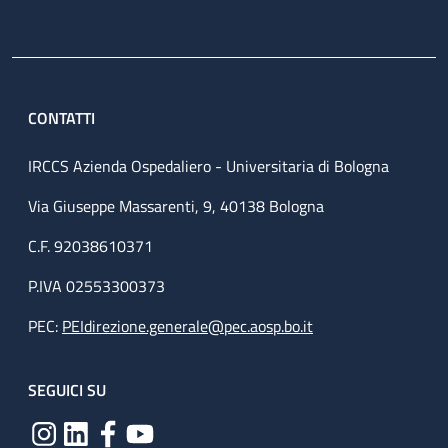
CONTATTI
IRCCS Azienda Ospedaliero - Universitaria di Bologna
Via Giuseppe Massarenti, 9, 40138 Bologna
C.F. 92038610371
P.IVA 02553300373
PEC:
PEIdirezione.generale@pec.aosp.bo.it
SEGUICI SU