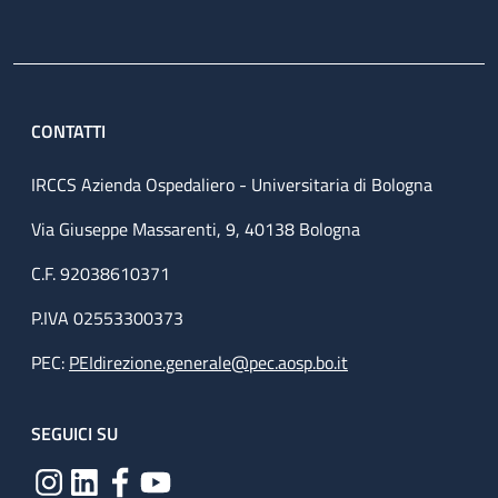
CONTATTI
IRCCS Azienda Ospedaliero - Universitaria di Bologna
Via Giuseppe Massarenti, 9, 40138 Bologna
C.F. 92038610371
P.IVA 02553300373
PEC:
PEIdirezione.generale@pec.aosp.bo.it
SEGUICI SU