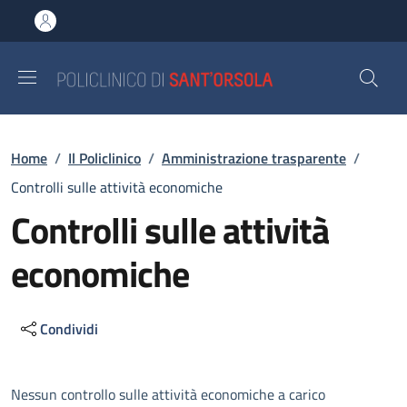
Salta al contenuto principale
Skip to footer content
Briciole di pane
Home
/
Il Policlinico
/
Amministrazione trasparente
/
Controlli sulle attività economiche
Controlli sulle attività
economiche
Condividi
Descrizione
Nessun controllo sulle attività economiche a carico