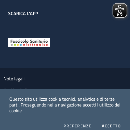
SCARICA L'APP
Useful links section
Small prints
Note legali
Cookies Policy
Questo sito utilizza cookie tecnici, analytics e di terze
Policy privacy e protezione del dato personale
parti.
Proseguendo nella navigazione accetti l'utilizzo dei
cookie.
Albo pretorio on-line
Dichiarazione di accessibilità
COOKIES
I CO
PREFERENZE
ACCETTO