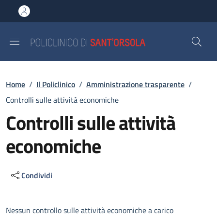
Salta al contenuto principale
Skip to footer content
Briciole di pane
Home
/
Il Policlinico
/
Amministrazione trasparente
/
Controlli sulle attività economiche
Controlli sulle attività
economiche
Condividi
Descrizione
Nessun controllo sulle attività economiche a carico