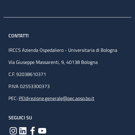
CONTATTI
IRCCS Azienda Ospedaliero - Universitaria di Bologna
Via Giuseppe Massarenti, 9, 40138 Bologna
C.F. 92038610371
P.IVA 02553300373
PEC:
PEIdirezione.generale@pec.aosp.bo.it
SEGUICI SU