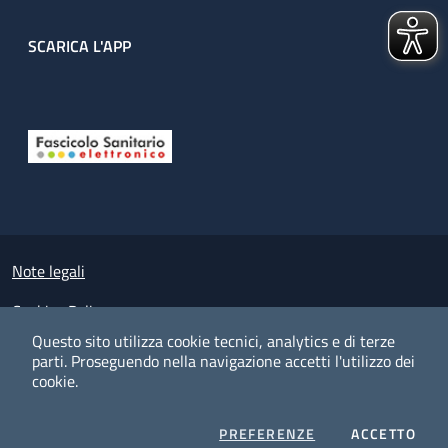
SCARICA L'APP
Useful links section
Small prints
Note legali
Cookies Policy
Questo sito utilizza cookie tecnici, analytics e di terze
Policy privacy e protezione del dato personale
parti.
Proseguendo nella navigazione accetti l'utilizzo dei
cookie.
Albo pretorio on-line
Dichiarazione di accessibilità
COOKIES
I CO
PREFERENZE
ACCETTO