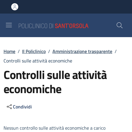
Salta al contenuto principale
Skip to footer content
Briciole di pane
Home
/
Il Policlinico
/
Amministrazione trasparente
/
Controlli sulle attività economiche
Controlli sulle attività
economiche
Condividi
Descrizione
Nessun controllo sulle attività economiche a carico