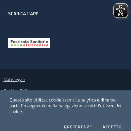
SCARICA L'APP
Useful links section
Small prints
Note legali
Cookies Policy
Questo sito utilizza cookie tecnici, analytics e di terze
Policy privacy e protezione del dato personale
parti.
Proseguendo nella navigazione accetti l'utilizzo dei
cookie.
Albo pretorio on-line
Dichiarazione di accessibilità
COOKIES
I CO
PREFERENZE
ACCETTO