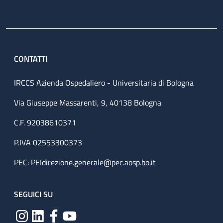
CONTATTI
IRCCS Azienda Ospedaliero - Universitaria di Bologna
Via Giuseppe Massarenti, 9, 40138 Bologna
C.F. 92038610371
P.IVA 02553300373
PEC:
PEIdirezione.generale@pec.aosp.bo.it
SEGUICI SU