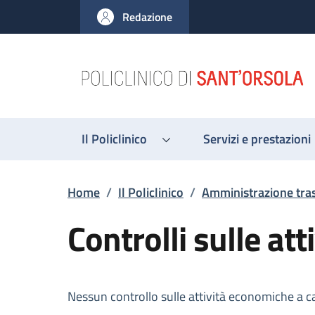
Salta al contenuto principale
Skip to footer content
Redazione
Il Policlinico
Servizi e prestazioni
Briciole di pane
Home
/
Il Policlinico
/
Amministrazione tra
Controlli sulle at
Descrizione
Nessun controllo sulle attività economiche a c