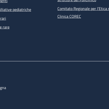
menti
Comitato Regionale per l’Etica 
lliative pediatriche
Clinica COREC
rari
e rare
ogna