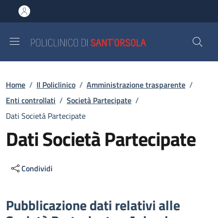
Salta al contenuto principale
Skip to footer content
Briciole di pane
Home
/
Il Policlinico
/
Amministrazione trasparente
/
Enti controllati
/
Società Partecipate
/
Dati Società Partecipate
Dati Società Partecipate
Condividi
Descrizione
Pubblicazione dati relativi alle