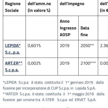
Ragione
dell'amm.ne
dell'impegno
del
Sociale
(in valore %)
(in 
Anno
Ingresso
Data
AOSP
fine
LEPIDA*
0,601%
2019
2050**
2.3
S.c..p.a.
ART.ER**
0,002%
2019
2100***
0.0
S.c.p.a.
*LEPIDA S.c.p.a è stata costituita il 1^ gennaio 2019 dalla
fusione per incorporazione di CUP S.c.p.a. in Lepida S.p.A.
**ART.ER S.c.p.a. è stata costituita il 1^ maggio 2019 dalla
fusione per unione tra A STER S.c.p.a ed ERVET S.p.A.