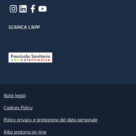
SCARICA L'APP
Useful links section
Small prints
Note legali
Cookies Policy
Policy privacy e protezione del dato personale
Albo pretorio on-line