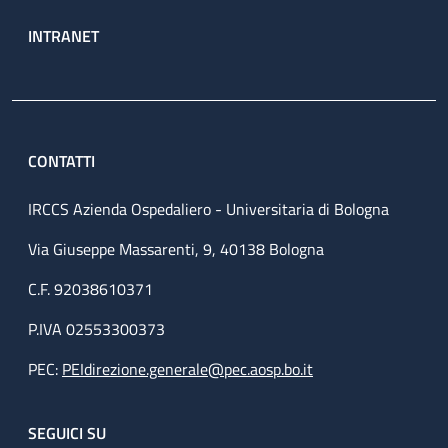
INTRANET
CONTATTI
IRCCS Azienda Ospedaliero - Universitaria di Bologna
Via Giuseppe Massarenti, 9, 40138 Bologna
C.F. 92038610371
P.IVA 02553300373
PEC:
PEIdirezione.generale@pec.aosp.bo.it
SEGUICI SU