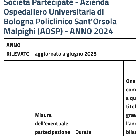
Società Partecipate - Azienda
Ospedaliero Universitaria di
Bologna Policlinico Sant'Orsola
Malpighi (AOSP) - ANNO 2024
ANNO
RILEVATO
aggiornato a giugno 2025
One
com
a qu
tito
Misura
gra
dell'eventuale
l'an
partecipazione
Durata
bila