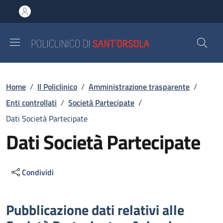
Salta al contenuto principale
Skip to footer content
Briciole di pane
Home
/
Il Policlinico
/
Amministrazione trasparente
/
Enti controllati
/
Società Partecipate
/
Dati Società Partecipate
Dati Società Partecipate
Condividi
Descrizione
Pubblicazione dati relativi alle