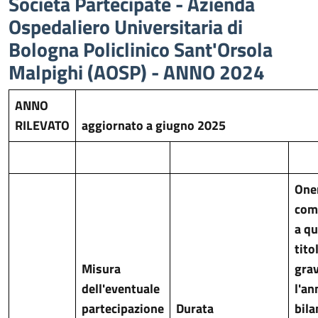
Società Partecipate - Azienda
Ospedaliero Universitaria di
Bologna Policlinico Sant'Orsola
Malpighi (AOSP) - ANNO 2024
ANNO
RILEVATO
aggiornato a giugno 2025
One
com
a qu
tito
Misura
gra
dell'eventuale
l'an
partecipazione
Durata
bila