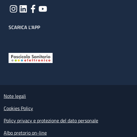
SCARICA L'APP
Useful links section
Small prints
Note legali
Cookies Policy
Policy privacy e protezione del dato personale
Albo pretorio on-line