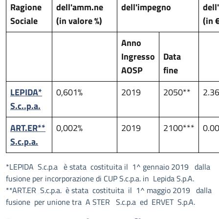
Ragione
dell'amm.ne
dell'impegno
del
Sociale
(in valore %)
(in 
Anno
Ingresso
Data
AOSP
fine
LEPIDA*
0,601%
2019
2050**
2.3
S.c..p.a.
ART.ER**
0,002%
2019
2100***
0.0
S.c.p.a.
*LEPIDA S.c.p.a è stata costituita il 1^ gennaio 2019 dalla
fusione per incorporazione di CUP S.c.p.a. in Lepida S.p.A.
**ART.ER S.c.p.a. è stata costituita il 1^ maggio 2019 dalla
fusione per unione tra A STER S.c.p.a ed ERVET S.p.A.