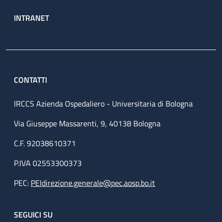
INTRANET
CONTATTI
IRCCS Azienda Ospedaliero - Universitaria di Bologna
Via Giuseppe Massarenti, 9, 40138 Bologna
C.F. 92038610371
P.IVA 02553300373
PEC:
PEIdirezione.generale@pec.aosp.bo.it
SEGUICI SU