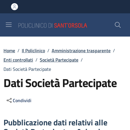
Salta al contenuto principale
Skip to footer content
Briciole di pane
Home
/
Il Policlinico
/
Amministrazione trasparente
/
Enti controllati
/
Società Partecipate
/
Dati Società Partecipate
Dati Società Partecipate
Condividi
Descrizione
Pubblicazione dati relativi alle