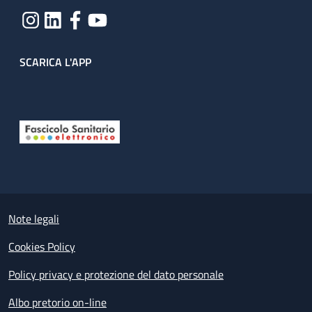
SCARICA L'APP
Useful links section
Small prints
Note legali
Cookies Policy
Policy privacy e protezione del dato personale
Albo pretorio on-line