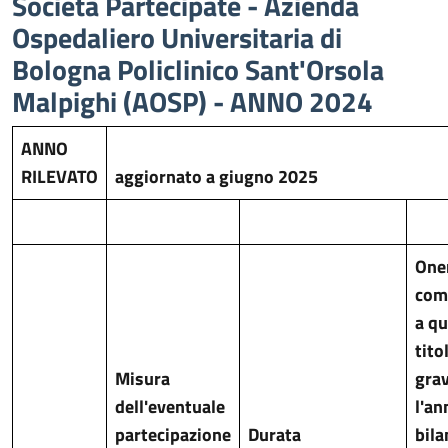
Società Partecipate - Azienda
Ospedaliero Universitaria di
Bologna Policlinico Sant'Orsola
Malpighi (AOSP) - ANNO 2024
ANNO
RILEVATO
aggiornato a giugno 2025
One
com
a qu
tito
Misura
gra
dell'eventuale
l'an
partecipazione
Durata
bila