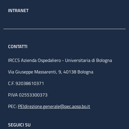
INTRANET
CONTATTI
IRCCS Azienda Ospedaliero - Universitaria di Bologna
Via Giuseppe Massarenti, 9, 40138 Bologna
C.F. 92038610371
P.IVA 02553300373
PEC:
PEIdirezione.generale@pec.aosp.bo.it
SEGUICI SU