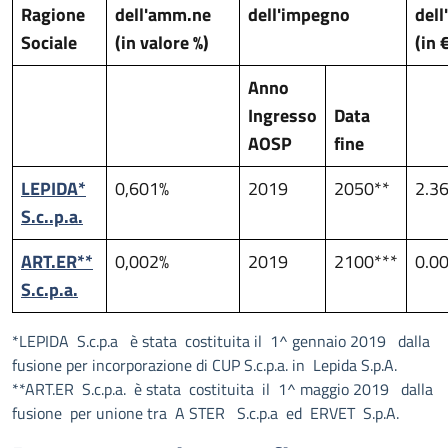
Ragione
dell'amm.ne
dell'impegno
del
Sociale
(in valore %)
(in 
Anno
Ingresso
Data
AOSP
fine
LEPIDA*
0,601%
2019
2050**
2.3
S.c..p.a.
ART.ER**
0,002%
2019
2100***
0.0
S.c.p.a.
*LEPIDA S.c.p.a è stata costituita il 1^ gennaio 2019 dalla
fusione per incorporazione di CUP S.c.p.a. in Lepida S.p.A.
**ART.ER S.c.p.a. è stata costituita il 1^ maggio 2019 dalla
fusione per unione tra A STER S.c.p.a ed ERVET S.p.A.