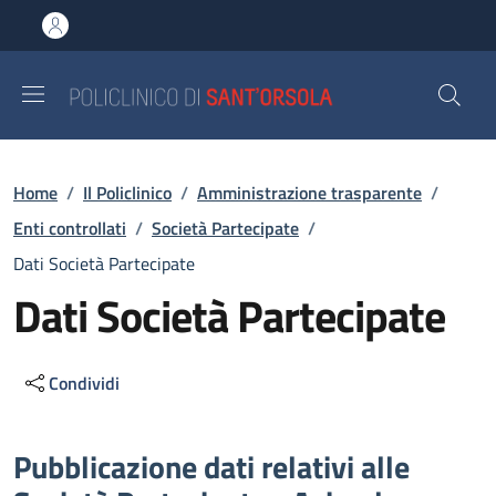
Salta al contenuto principale
Skip to footer content
Briciole di pane
Home
/
Il Policlinico
/
Amministrazione trasparente
/
Enti controllati
/
Società Partecipate
/
Dati Società Partecipate
Dati Società Partecipate
Condividi
Descrizione
Pubblicazione dati relativi alle