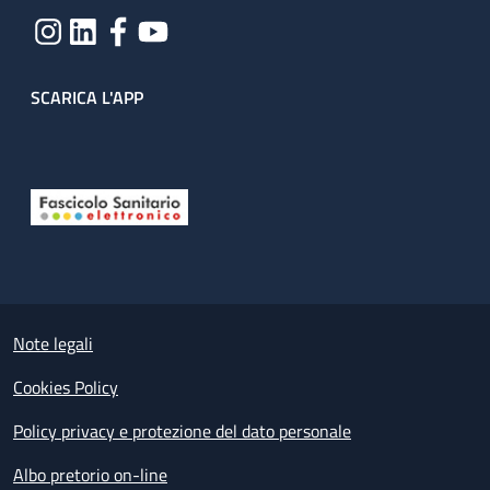
SCARICA L'APP
Useful links section
Small prints
Note legali
Cookies Policy
Policy privacy e protezione del dato personale
Albo pretorio on-line