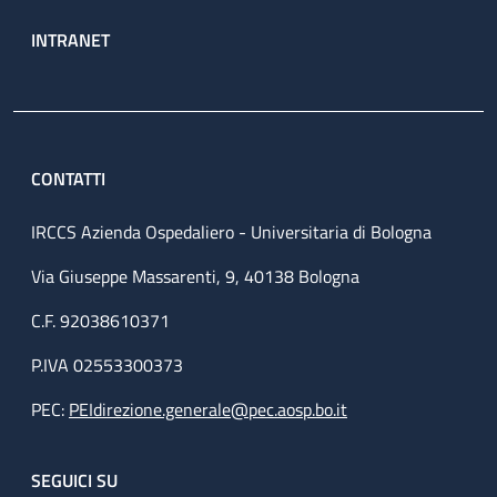
INTRANET
CONTATTI
IRCCS Azienda Ospedaliero - Universitaria di Bologna
Via Giuseppe Massarenti, 9, 40138 Bologna
C.F. 92038610371
P.IVA 02553300373
PEC:
PEIdirezione.generale@pec.aosp.bo.it
SEGUICI SU