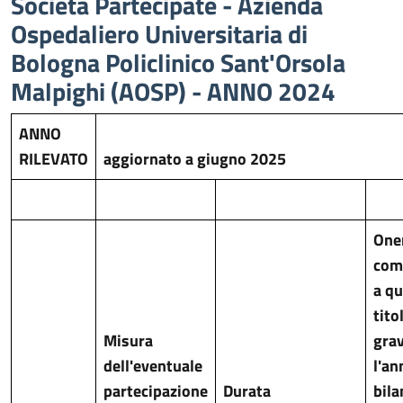
Società Partecipate - Azienda
Ospedaliero Universitaria di
Bologna Policlinico Sant'Orsola
Malpighi (AOSP) - ANNO 2024
ANNO
RILEVATO
aggiornato a giugno 2025
One
com
a qu
tito
Misura
gra
dell'eventuale
l'an
partecipazione
Durata
bila