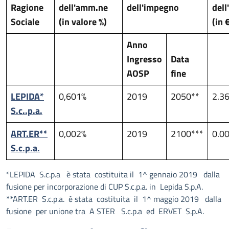
Ragione
dell'amm.ne
dell'impegno
del
Sociale
(in valore %)
(in 
Anno
Ingresso
Data
AOSP
fine
LEPIDA*
0,601%
2019
2050**
2.3
S.c..p.a.
ART.ER**
0,002%
2019
2100***
0.0
S.c.p.a.
*LEPIDA S.c.p.a è stata costituita il 1^ gennaio 2019 dalla
fusione per incorporazione di CUP S.c.p.a. in Lepida S.p.A.
**ART.ER S.c.p.a. è stata costituita il 1^ maggio 2019 dalla
fusione per unione tra A STER S.c.p.a ed ERVET S.p.A.