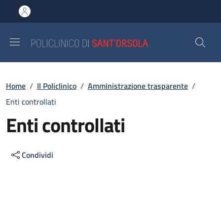
Salta al contenuto principale
Skip to footer content
Briciole di pane
Home
/
Il Policlinico
/
Amministrazione trasparente
/
Enti controllati
Enti controllati
Condividi
Descrizione