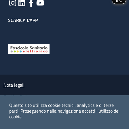
SCARICA L'APP
Useful links section
Small prints
Note legali
Cookies Policy
Questo sito utilizza cookie tecnici, analytics e di terze
Policy privacy e protezione del dato personale
parti.
Proseguendo nella navigazione accetti l'utilizzo dei
cookie.
Albo pretorio on-line