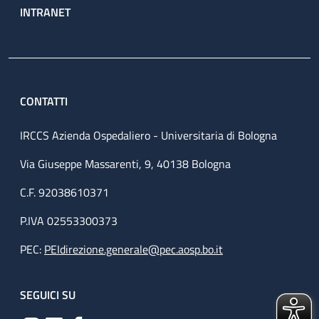
INTRANET
CONTATTI
IRCCS Azienda Ospedaliero - Universitaria di Bologna
Via Giuseppe Massarenti, 9, 40138 Bologna
C.F. 92038610371
P.IVA 02553300373
PEC:
PEIdirezione.generale@pec.aosp.bo.it
SEGUICI SU