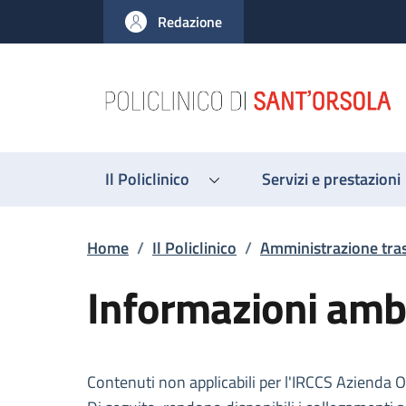
Salta al contenuto principale
Skip to footer content
Redazione
Il Policlinico
Servizi e prestazioni
Briciole di pane
Home
/
Il Policlinico
/
Amministrazione tra
Informazioni ambi
Descrizione
Contenuti non applicabili per l'IRCCS Azienda 