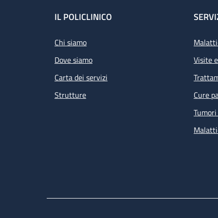
Footer
IL POLICLINICO
SERVI
Chi siamo
Malatti
Dove siamo
Visite 
Carta dei servizi
Tratta
Strutture
Cure pa
Tumori 
Malatti