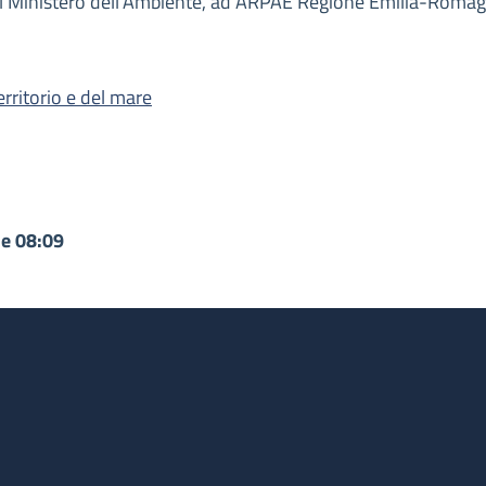
al Ministero dell’Ambiente, ad ARPAE Regione Emilia-Romagna
erritorio e del mare
le 08:09