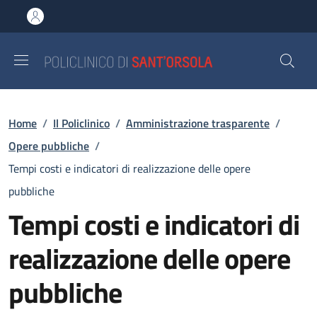
Salta al contenuto principale
Skip to footer content
Briciole di pane
Home
/
Il Policlinico
/
Amministrazione trasparente
/
Opere pubbliche
/
Tempi costi e indicatori di realizzazione delle opere
pubbliche
Tempi costi e indicatori di
realizzazione delle opere
pubbliche