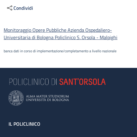
Condividi
Descrizione
Monitoraggio Opere Pubbliche Azienda Ospedaliero-
Universitaria di Bologna Policlinico S. Orsola - Malpighi
banca dati in corso di implementazione/completamento a livello nazionale
Footer
IL POLICLINICO