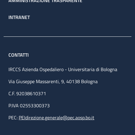
AMMINISTRAZIONE TRASPARENTE
INTRANET
CONTATTI
IRCCS Azienda Ospedaliero - Universitaria di Bologna
Via Giuseppe Massarenti, 9, 40138 Bologna
C.F. 92038610371
P.IVA 02553300373
PEC:
PEIdirezione.generale@pec.aosp.bo.it