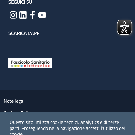
SEGUICI SU
SCARICA L'APP
Useful links section
Small prints
Note legali
Cookies Policy
Questo sito utilizza cookie tecnici, analytics e di terze
Policy privacy e protezione del dato personale
parti.
Proseguendo nella navigazione accetti l'utilizzo dei
cookie.