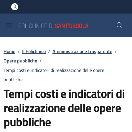
Salta al contenuto principale
Skip to footer content
Briciole di pane
Home
/
Il Policlinico
/
Amministrazione trasparente
/
Opere pubbliche
/
Tempi costi e indicatori di realizzazione delle opere
pubbliche
Tempi costi e indicatori di
realizzazione delle opere
pubbliche