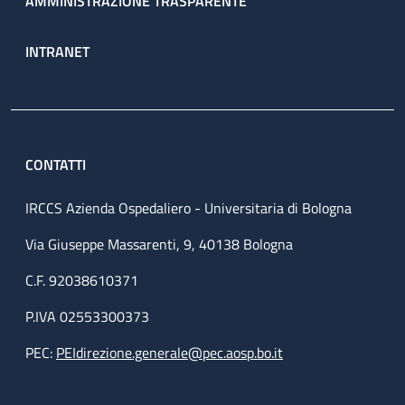
AMMINISTRAZIONE TRASPARENTE
INTRANET
CONTATTI
IRCCS Azienda Ospedaliero - Universitaria di Bologna
Via Giuseppe Massarenti, 9, 40138 Bologna
C.F. 92038610371
P.IVA 02553300373
PEC:
PEIdirezione.generale@pec.aosp.bo.it