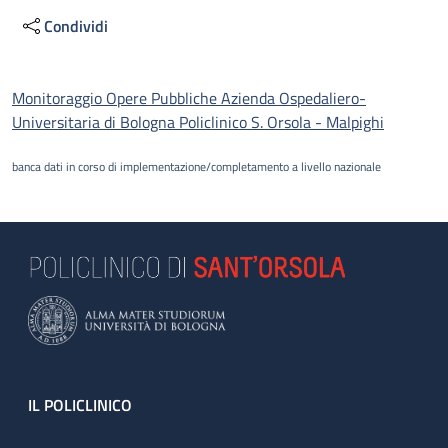
Condividi
Descrizione
Monitoraggio Opere Pubbliche Azienda Ospedaliero-
Universitaria di Bologna Policlinico S. Orsola - Malpighi
banca dati in corso di implementazione/completamento a livello nazionale
Footer
IL POLICLINICO