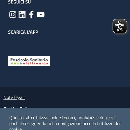
SEGUICI SU
SCARICA L'APP
Useful links section
Small prints
Note legali
Cookies Policy
Questo sito utilizza cookie tecnici, analytics e di terze
Policy privacy e protezione del dato personale
parti.
Proseguendo nella navigazione accetti l'utilizzo dei
cookie.