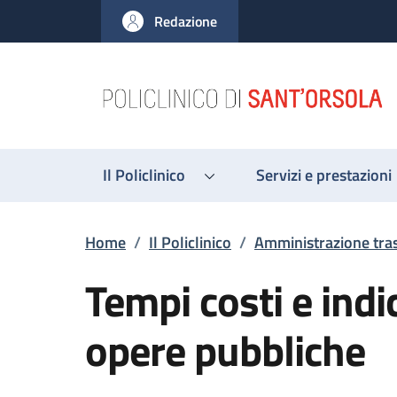
Salta al contenuto principale
Skip to footer content
Redazione
Il Policlinico
Servizi e prestazioni
Briciole di pane
Home
/
Il Policlinico
/
Amministrazione tra
Tempi costi e indi
opere pubbliche