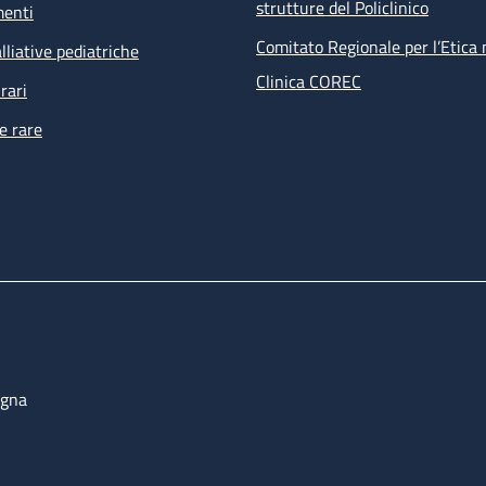
strutture del Policlinico
menti
Comitato Regionale per l’Etica 
lliative pediatriche
Clinica COREC
rari
e rare
ogna