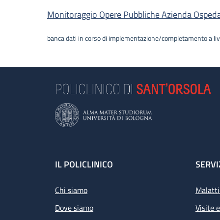
Descrizione
Monitoraggio Opere Pubbliche Azienda Ospedalie
banca dati in corso di implementazione/completamento a liv
Footer
IL POLICLINICO
SERVI
Chi siamo
Malatti
Dove siamo
Visite 