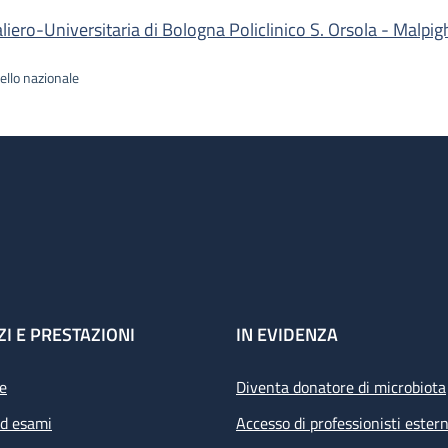
ro-Universitaria di Bologna Policlinico S. Orsola - Malpig
ello nazionale
ZI E PRESTAZIONI
IN EVIDENZA
e
Diventa donatore di microbiota
ed esami
Accesso di professionisti estern