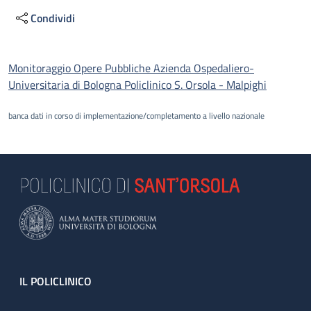
Condividi
Descrizione
Monitoraggio Opere Pubbliche Azienda Ospedaliero-
Universitaria di Bologna Policlinico S. Orsola - Malpighi
banca dati in corso di implementazione/completamento a livello nazionale
Footer
IL POLICLINICO