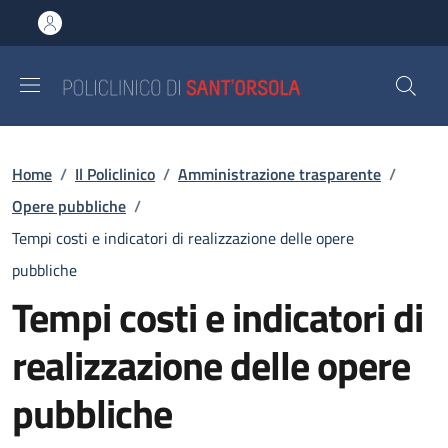
Salta al contenuto principale
Skip to footer content
Briciole di pane
Home
/
Il Policlinico
/
Amministrazione trasparente
/
Opere pubbliche
/
Tempi costi e indicatori di realizzazione delle opere
pubbliche
Tempi costi e indicatori di
realizzazione delle opere
pubbliche