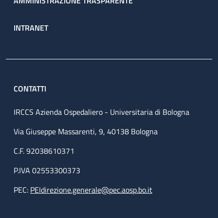
AMMINISTRAZIONE TRASPARENTE
INTRANET
CONTATTI
IRCCS Azienda Ospedaliero - Universitaria di Bologna
Via Giuseppe Massarenti, 9, 40138 Bologna
C.F. 92038610371
P.IVA 02553300373
PEC:
PEIdirezione.generale@pec.aosp.bo.it