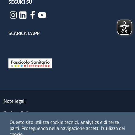
SEGUICI SU
SCARICA L'APP
Useful links section
Small prints
Note legali
Cookies Policy
Questo sito utilizza cookie tecnici, analytics e di terze
Policy privacy e protezione del dato personale
parti.
Proseguendo nella navigazione accetti l'utilizzo dei
cookie.