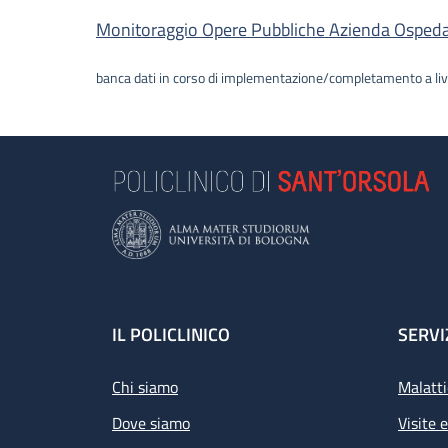
Descrizione
Monitoraggio Opere Pubbliche Azienda Ospedalie
banca dati in corso di implementazione/completamento a liv
Footer
IL POLICLINICO
SERVI
Chi siamo
Malatti
Dove siamo
Visite 