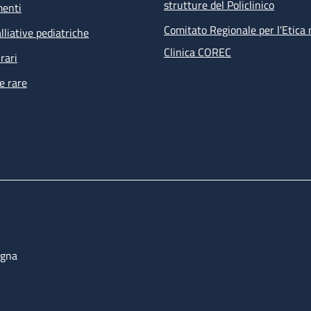
strutture del Policlinico
menti
Comitato Regionale per l’Etica 
lliative pediatriche
Clinica COREC
rari
e rare
ogna