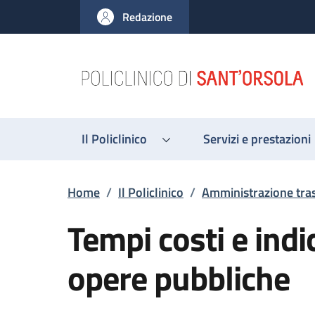
Salta al contenuto principale
Skip to footer content
Redazione
Il Policlinico
Servizi e prestazioni
Briciole di pane
Home
/
Il Policlinico
/
Amministrazione tra
Tempi costi e indi
opere pubbliche