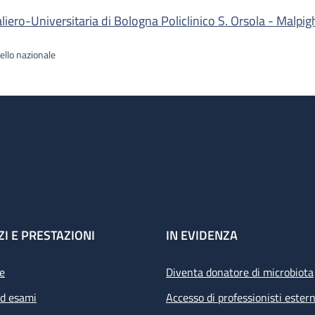
ro-Universitaria di Bologna Policlinico S. Orsola - Malpig
ello nazionale
ZI E PRESTAZIONI
IN EVIDENZA
e
Diventa donatore di microbiota
ed esami
Accesso di professionisti estern