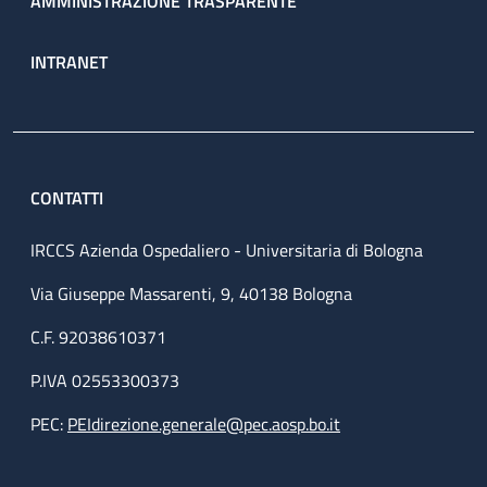
AMMINISTRAZIONE TRASPARENTE
INTRANET
CONTATTI
IRCCS Azienda Ospedaliero - Universitaria di Bologna
Via Giuseppe Massarenti, 9, 40138 Bologna
C.F. 92038610371
P.IVA 02553300373
PEC:
PEIdirezione.generale@pec.aosp.bo.it