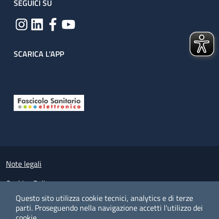
SEGUICI SU
SCARICA L'APP
Useful links section
Small prints
Note legali
Cookies Policy
Questo sito utilizza cookie tecnici, analytics e di terze
Policy privacy e protezione del dato personale
parti.
Proseguendo nella navigazione accetti l'utilizzo dei
cookie.