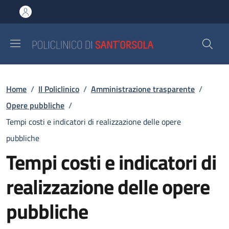
Salta al contenuto principale
Skip to footer content
Briciole di pane
Home
/
Il Policlinico
/
Amministrazione trasparente
/
Opere pubbliche
/
Tempi costi e indicatori di realizzazione delle opere
pubbliche
Tempi costi e indicatori di
realizzazione delle opere
pubbliche