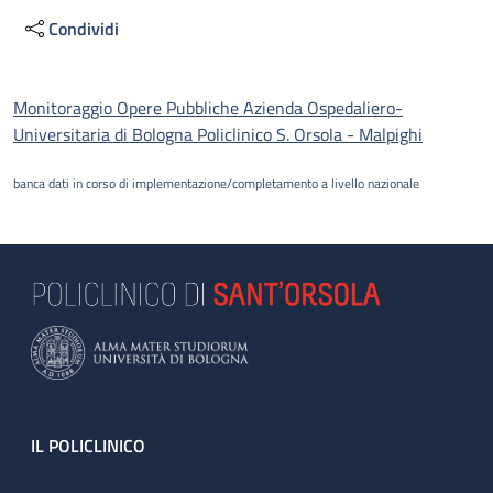
Condividi
Descrizione
Monitoraggio Opere Pubbliche Azienda Ospedaliero-
Universitaria di Bologna Policlinico S. Orsola - Malpighi
banca dati in corso di implementazione/completamento a livello nazionale
Footer
IL POLICLINICO