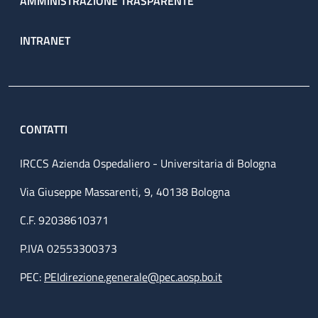
AMMINISTRAZIONE TRASPARENTE
INTRANET
CONTATTI
IRCCS Azienda Ospedaliero - Universitaria di Bologna
Via Giuseppe Massarenti, 9, 40138 Bologna
C.F. 92038610371
P.IVA 02553300373
PEC:
PEIdirezione.generale@pec.aosp.bo.it