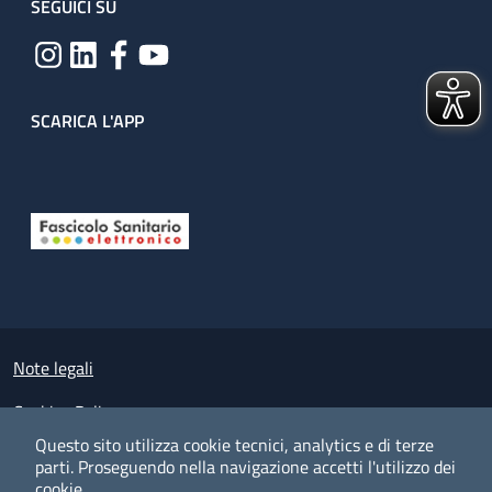
SEGUICI SU
SCARICA L'APP
Useful links section
Small prints
Note legali
Cookies Policy
Questo sito utilizza cookie tecnici, analytics e di terze
Policy privacy e protezione del dato personale
parti.
Proseguendo nella navigazione accetti l'utilizzo dei
cookie.