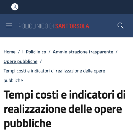
Salta al contenuto principale
Skip to footer content
Briciole di pane
Home
/
Il Policlinico
/
Amministrazione trasparente
/
Opere pubbliche
/
Tempi costi e indicatori di realizzazione delle opere
pubbliche
Tempi costi e indicatori di
realizzazione delle opere
pubbliche