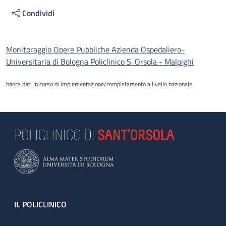
Condividi
Descrizione
Monitoraggio Opere Pubbliche Azienda Ospedaliero-
Universitaria di Bologna Policlinico S. Orsola - Malpighi
banca dati in corso di implementazione/completamento a livello nazionale
Footer
IL POLICLINICO