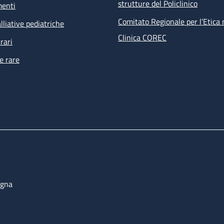
strutture del Policlinico
menti
Comitato Regionale per l’Etica 
lliative pediatriche
Clinica COREC
rari
e rare
ogna