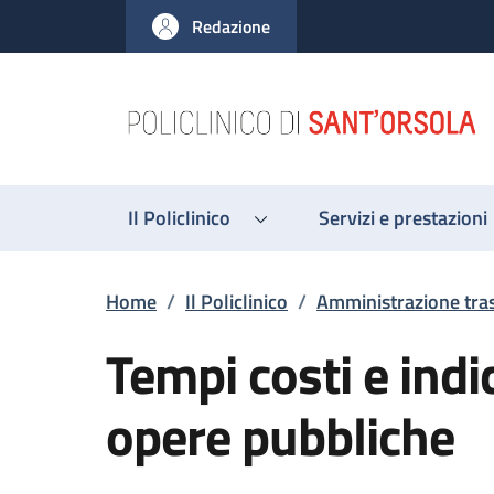
Salta al contenuto principale
Skip to footer content
Redazione
Il Policlinico
Servizi e prestazioni
Briciole di pane
Home
/
Il Policlinico
/
Amministrazione tra
Tempi costi e indi
opere pubbliche