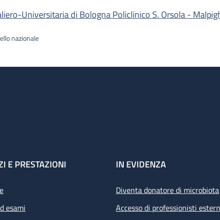
ro-Universitaria di Bologna Policlinico S. Orsola - Malpig
ello nazionale
ZI E PRESTAZIONI
IN EVIDENZA
e
Diventa donatore di microbiota
ed esami
Accesso di professionisti estern