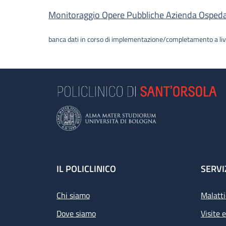
Descrizione
Monitoraggio Opere Pubbliche Azienda Ospedalie
banca dati in corso di implementazione/completamento a liv
Footer
IL POLICLINICO
SERVI
Chi siamo
Malatti
Dove siamo
Visite 