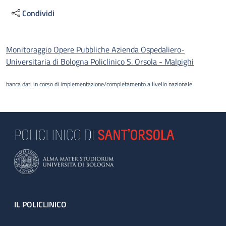
Condividi
Descrizione
Monitoraggio Opere Pubbliche Azienda Ospedaliero-
Universitaria di Bologna Policlinico S. Orsola - Malpighi
banca dati in corso di implementazione/completamento a livello nazionale
Footer
IL POLICLINICO