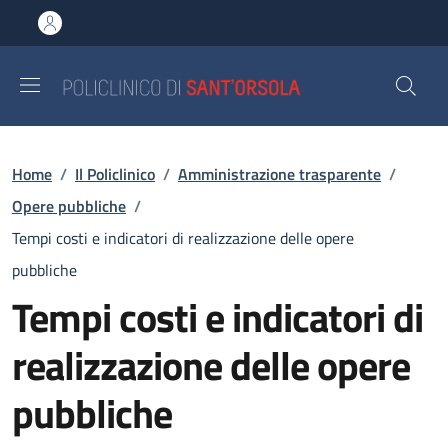
Salta al contenuto principale
Skip to footer content
Briciole di pane
Home
/
Il Policlinico
/
Amministrazione trasparente
/
Opere pubbliche
/
Tempi costi e indicatori di realizzazione delle opere
pubbliche
Tempi costi e indicatori di
realizzazione delle opere
pubbliche