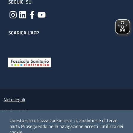
SEGUICI SU
SCARICA L'APP
Useful links section
Small prints
Note legali
Cookies Policy
Questo sito utilizza cookie tecnici, analytics e di terze
Policy privacy e protezione del dato personale
parti.
Proseguendo nella navigazione accetti l'utilizzo dei
cookie.