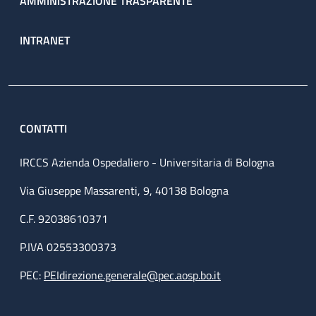
AMMINISTRAZIONE TRASPARENTE
INTRANET
CONTATTI
IRCCS Azienda Ospedaliero - Universitaria di Bologna
Via Giuseppe Massarenti, 9, 40138 Bologna
C.F. 92038610371
P.IVA 02553300373
PEC:
PEIdirezione.generale@pec.aosp.bo.it