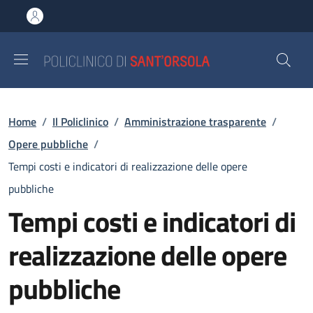
Salta al contenuto principale
Skip to footer content
Briciole di pane
Home
/
Il Policlinico
/
Amministrazione trasparente
/
Opere pubbliche
/
Tempi costi e indicatori di realizzazione delle opere
pubbliche
Tempi costi e indicatori di
realizzazione delle opere
pubbliche