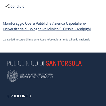
Condividi
Descrizione
Monitoraggio Opere Pubbliche Azienda Ospedaliero-
Universitaria di Bologna Policlinico S. Orsola - Malpighi
banca dati in corso di implementazione/completamento a livello nazionale
Footer
IL POLICLINICO