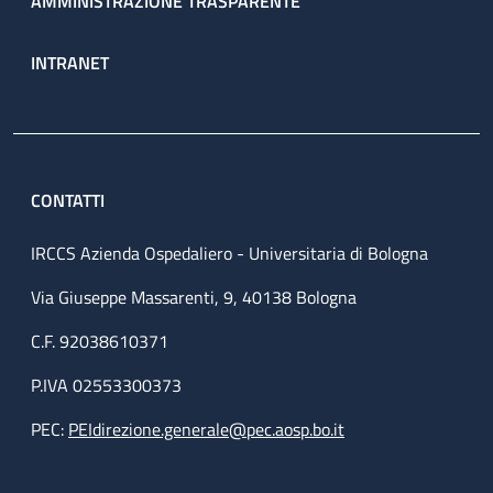
AMMINISTRAZIONE TRASPARENTE
INTRANET
CONTATTI
IRCCS Azienda Ospedaliero - Universitaria di Bologna
Via Giuseppe Massarenti, 9, 40138 Bologna
C.F. 92038610371
P.IVA 02553300373
PEC:
PEIdirezione.generale@pec.aosp.bo.it