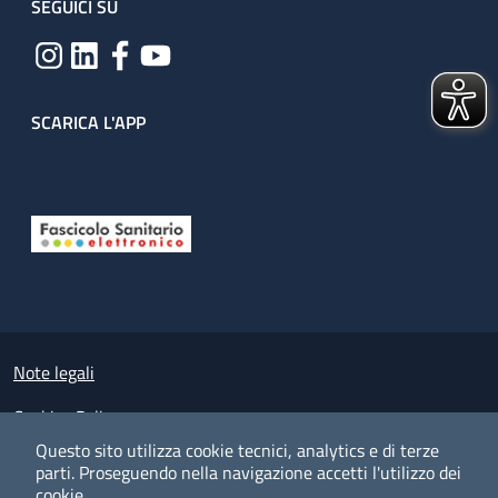
SEGUICI SU
SCARICA L'APP
Useful links section
Small prints
Note legali
Cookies Policy
Questo sito utilizza cookie tecnici, analytics e di terze
Policy privacy e protezione del dato personale
parti.
Proseguendo nella navigazione accetti l'utilizzo dei
cookie.