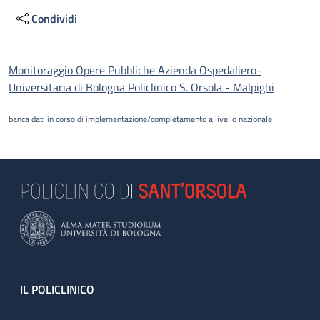
Condividi
Descrizione
Monitoraggio Opere Pubbliche Azienda Ospedaliero-
Universitaria di Bologna Policlinico S. Orsola - Malpighi
banca dati in corso di implementazione/completamento a livello nazionale
Footer
IL POLICLINICO