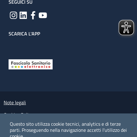
SEGUICI SU
SCARICA L'APP
Useful links section
Small prints
Note legali
Cookies Policy
Questo sito utilizza cookie tecnici, analytics e di terze
Policy privacy e protezione del dato personale
parti.
Proseguendo nella navigazione accetti l'utilizzo dei
cookie.