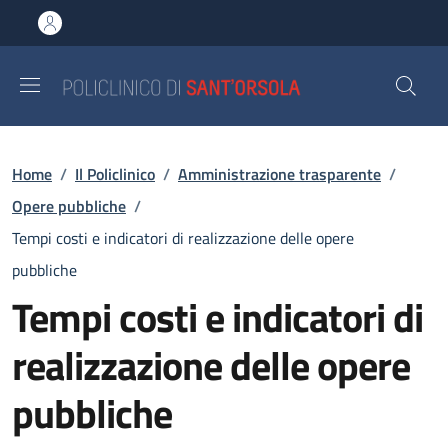
Salta al contenuto principale
Skip to footer content
Briciole di pane
Home
/
Il Policlinico
/
Amministrazione trasparente
/
Opere pubbliche
/
Tempi costi e indicatori di realizzazione delle opere
pubbliche
Tempi costi e indicatori di
realizzazione delle opere
pubbliche