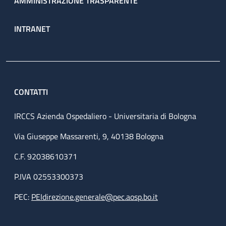
AMMINISTRAZIONE TRASPARENTE
INTRANET
CONTATTI
IRCCS Azienda Ospedaliero - Universitaria di Bologna
Via Giuseppe Massarenti, 9, 40138 Bologna
C.F. 92038610371
P.IVA 02553300373
PEC:
PEIdirezione.generale@pec.aosp.bo.it