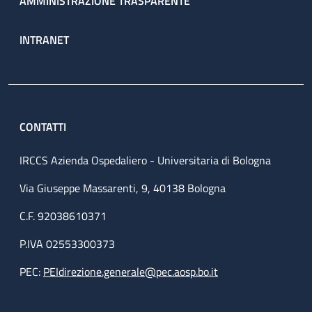
AMMINISTRAZIONE TRASPARENTE
INTRANET
CONTATTI
IRCCS Azienda Ospedaliero - Universitaria di Bologna
Via Giuseppe Massarenti, 9, 40138 Bologna
C.F. 92038610371
P.IVA 02553300373
PEC:
PEIdirezione.generale@pec.aosp.bo.it