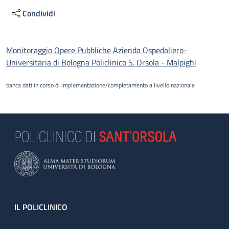
Condividi
Descrizione
Monitoraggio Opere Pubbliche Azienda Ospedaliero-
Universitaria di Bologna Policlinico S. Orsola - Malpighi
banca dati in corso di implementazione/completamento a livello nazionale
Footer
IL POLICLINICO