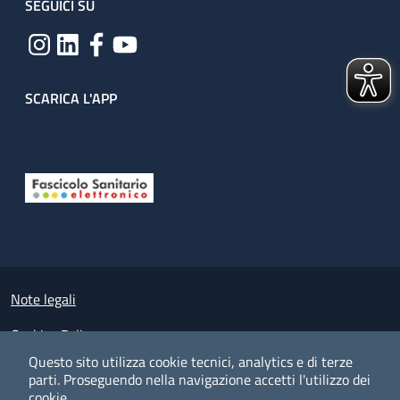
SEGUICI SU
SCARICA L'APP
Useful links section
Small prints
Note legali
Cookies Policy
Questo sito utilizza cookie tecnici, analytics e di terze
Policy privacy e protezione del dato personale
parti.
Proseguendo nella navigazione accetti l'utilizzo dei
cookie.