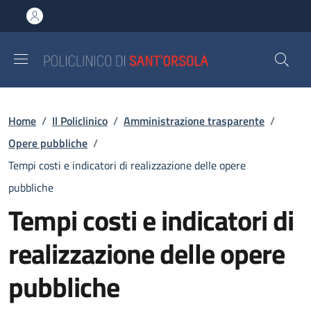
Salta al contenuto principale
Skip to footer content
Briciole di pane
Home
/
Il Policlinico
/
Amministrazione trasparente
/
Opere pubbliche
/
Tempi costi e indicatori di realizzazione delle opere
pubbliche
Tempi costi e indicatori di
realizzazione delle opere
pubbliche