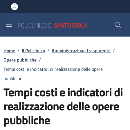
Salta al contenuto principale
Skip to footer content
Briciole di pane
Home
/
Il Policlinico
/
Amministrazione trasparente
/
Opere pubbliche
/
Tempi costi e indicatori di realizzazione delle opere
pubbliche
Tempi costi e indicatori di
realizzazione delle opere
pubbliche