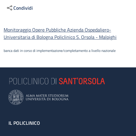
Condividi
Descrizione
Monitoraggio Opere Pubbliche Azienda Ospedaliero-
Universitaria di Bologna Policlinico S. Orsola - Malpighi
banca dati in corso di implementazione/completamento a livello nazionale
Footer
IL POLICLINICO