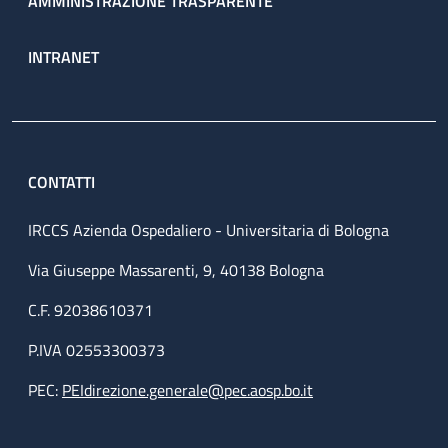
AMMINISTRAZIONE TRASPARENTE
INTRANET
CONTATTI
IRCCS Azienda Ospedaliero - Universitaria di Bologna
Via Giuseppe Massarenti, 9, 40138 Bologna
C.F. 92038610371
P.IVA 02553300373
PEC:
PEIdirezione.generale@pec.aosp.bo.it