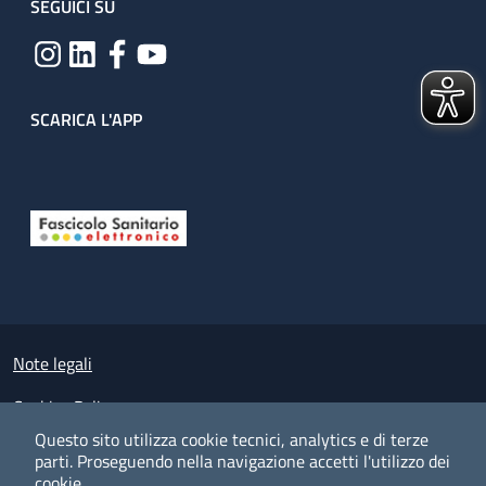
SEGUICI SU
SCARICA L'APP
Useful links section
Small prints
Note legali
Cookies Policy
Questo sito utilizza cookie tecnici, analytics e di terze
Policy privacy e protezione del dato personale
parti.
Proseguendo nella navigazione accetti l'utilizzo dei
cookie.