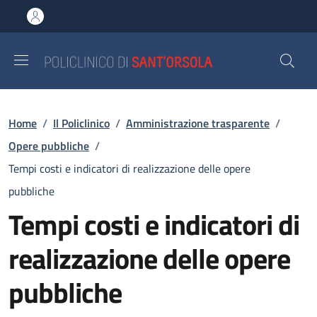
Salta al contenuto principale
Skip to footer content
Briciole di pane
Home
/
Il Policlinico
/
Amministrazione trasparente
/
Opere pubbliche
/
Tempi costi e indicatori di realizzazione delle opere
pubbliche
Tempi costi e indicatori di
realizzazione delle opere
pubbliche