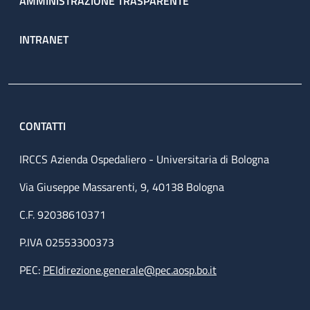
AMMINISTRAZIONE TRASPARENTE
INTRANET
CONTATTI
IRCCS Azienda Ospedaliero - Universitaria di Bologna
Via Giuseppe Massarenti, 9, 40138 Bologna
C.F. 92038610371
P.IVA 02553300373
PEC:
PEIdirezione.generale@pec.aosp.bo.it