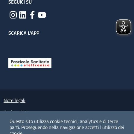
SEGUICI SU
SCARICA L'APP
Useful links section
Small prints
Note legali
Cookies Policy
Questo sito utilizza cookie tecnici, analytics e di terze
Policy privacy e protezione del dato personale
parti.
Proseguendo nella navigazione accetti l'utilizzo dei
cookie.