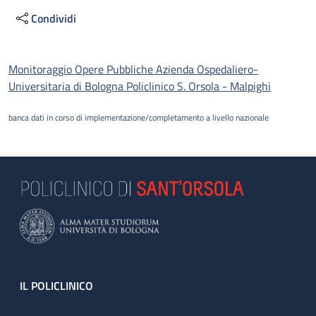
Condividi
Descrizione
Monitoraggio Opere Pubbliche Azienda Ospedaliero-
Universitaria di Bologna Policlinico S. Orsola - Malpighi
banca dati in corso di implementazione/completamento a livello nazionale
Footer
IL POLICLINICO