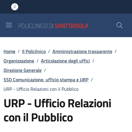
Salta al contenuto principale
Skip to footer content
Briciole di pane
Home
/
Il Policlinico
/
Amministrazione trasparente
/
Organizzazione
/
Articolazione degli uffici
/
Direzione Generale
/
SSD Comunicazione, ufficio stampa e URP
/
URP - Ufficio Relazioni con il Pubblico
URP - Ufficio Relazioni
con il Pubblico