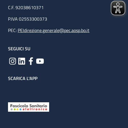
C.F. 92038610371
P.IVA 02553300373
PEC:
PEIdirezione.generale@pec.aosp.bo.it
SEGUICI SU
SCARICA L'APP