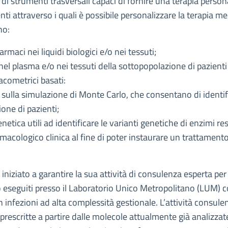
di strumenti trasversali capaci di fornire una terapia perso
enti attraverso i quali è possibile personalizzare la terapia 
no:
rmaci nei liquidi biologici e/o nei tessuti;
nel plasma e/o nei tessuti della sottopopolazione di pazienti
cometrici basati:
 sulla simulazione di Monte Carlo, che consentano di identif
one di pazienti;
netica utili ad identificare le varianti genetiche di enzimi r
rmacologico clinica al fine di poter instaurare un trattamen
niziato a garantire la sua attività di consulenza esperta per
eseguiti presso il Laboratorio Unico Metropolitano (LUM) co
n infezioni ad alta complessità gestionale. L’attività consule
 prescritte a partire dalle molecole attualmente già analizza