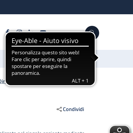
Facebook
Instagram
Linkedin
YouTube
Cerca
Sostienici
Direzione Scientifica
/
Condividi