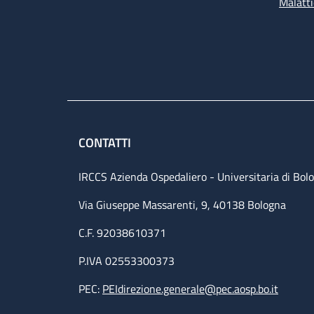
Malatti
CONTATTI
IRCCS Azienda Ospedaliero - Universitaria di Bol
Via Giuseppe Massarenti, 9, 40138 Bologna
C.F. 92038610371
P.IVA 02553300373
PEC:
PEIdirezione.generale@pec.aosp.bo.it