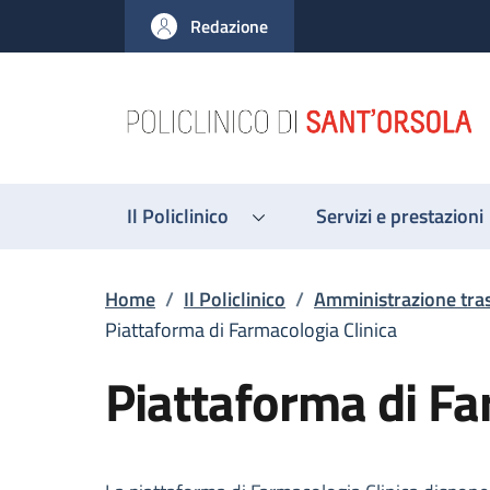
Salta al contenuto principale
Skip to footer content
Redazione
Il Policlinico
Servizi e prestazioni
Briciole di pane
Home
/
Il Policlinico
/
Amministrazione tra
Piattaforma di Farmacologia Clinica
Piattaforma di Fa
Descrizione