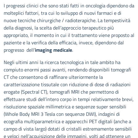
Descrizione
I progressi clinici che sono stati fatti in oncologia dipendono da
molteplici fattori, tra cui lo sviluppo di nuovi farmaci e di
nuove tecniche chirurgiche / radioterapiche. La tempestività
della diagnosi, la scelta dell’approccio terapeutico più
appropriato, il momento in cui il trattamento viene proposto al
paziente e la verifica della efficacia, invece, dipendono dal
progresso dell’
imaging medicale
.
Negli ultimi anni la ricerca tecnologica in tale ambito ha
compiuto enormi passi avanti, rendendo disponibili tomografi
CT che consentono di raffinare ulteriormente la
caratterizzazione tissutale con riduzione di dose di radiazioni
erogate (Spectral CT), tomografi MRI che permettono di
effettuare studi dell’intero corpo in tempi relativamente brevi,
risoluzione spaziale millimetrica e sequenze super sensibili
(Whole Body MRI 3 Tesla con sequenze DWI), indagini di
ecografia multiparametrica e apparecchi PET digitali (anche a
campo di vista largo) dotati di cristalli estremamente sensibili
e veloci nell’acquisizione delle immagini, volti ad ottenere un