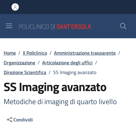
Salta al contenuto principale
Skip to footer content
Briciole di pane
Home
/
Il Policlinico
/
Amministrazione trasparente
/
Organizzazione
/
Articolazione degli uffici
/
Direzione Scientifica
/
SS Imaging avanzato
SS Imaging avanzato
Metodiche di imaging di quarto livello
Condividi