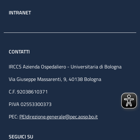
INTRANET
CONTATTI
IRCCS Azienda Ospedaliero - Universitaria di Bologna
Via Giuseppe Massarenti, 9, 40138 Bologna
C.F. 92038610371
P.IVA 02553300373
PEC:
PEIdirezione.generale@pec.aosp.bo.it
SEGUICI SU