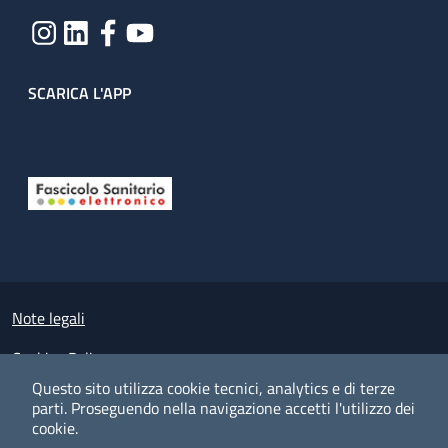
SCARICA L'APP
Useful links section
Small prints
Note legali
Cookies Policy
Questo sito utilizza cookie tecnici, analytics e di terze
Policy privacy e protezione del dato personale
parti.
Proseguendo nella navigazione accetti l'utilizzo dei
cookie.
Albo pretorio on-line