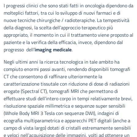
Descrizione
I progressi clinici che sono stati fatti in oncologia dipendono da
molteplici fattori, tra cui lo sviluppo di nuovi farmaci e di
nuove tecniche chirurgiche / radioterapiche. La tempestività
della diagnosi, la scelta dell’approccio terapeutico più
appropriato, il momento in cui il trattamento viene proposto al
paziente e la verifica della efficacia, invece, dipendono dal
progresso dell’
imaging medicale
.
Negli ultimi anni la ricerca tecnologica in tale ambito ha
compiuto enormi passi avanti, rendendo disponibili tomografi
CT che consentono di raffinare ulteriormente la
caratterizzazione tissutale con riduzione di dose di radiazioni
erogate (Spectral CT), tomografi MRI che permettono di
effettuare studi dell’intero corpo in tempi relativamente brevi,
risoluzione spaziale millimetrica e sequenze super sensibili
(Whole Body MRI 3 Tesla con sequenze DWI), indagini di
ecografia multiparametrica e apparecchi PET digitali (anche a
campo di vista largo) dotati di cristalli estremamente sensibili
e veloci nell’acquisizione delle immagini, volti ad ottenere un