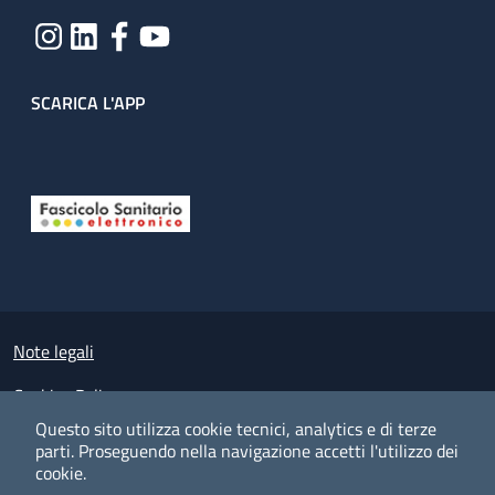
SCARICA L'APP
Useful links section
Small prints
Note legali
Cookies Policy
Questo sito utilizza cookie tecnici, analytics e di terze
Policy privacy e protezione del dato personale
parti.
Proseguendo nella navigazione accetti l'utilizzo dei
cookie.
Albo pretorio on-line