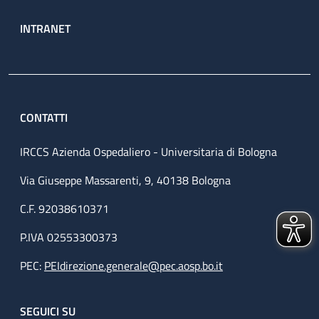
INTRANET
CONTATTI
IRCCS Azienda Ospedaliero - Universitaria di Bologna
Via Giuseppe Massarenti, 9, 40138 Bologna
C.F. 92038610371
P.IVA 02553300373
PEC:
PEIdirezione.generale@pec.aosp.bo.it
SEGUICI SU