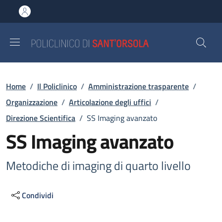
Salta al contenuto principale
Skip to footer content
Briciole di pane
Home
/
Il Policlinico
/
Amministrazione trasparente
/
Organizzazione
/
Articolazione degli uffici
/
Direzione Scientifica
/
SS Imaging avanzato
SS Imaging avanzato
Metodiche di imaging di quarto livello
Condividi