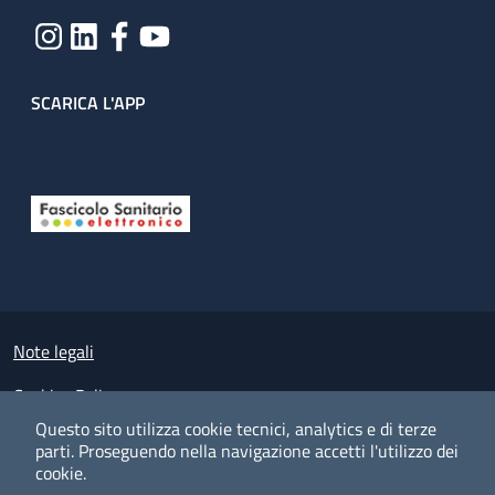
SCARICA L'APP
Useful links section
Small prints
Note legali
Cookies Policy
Questo sito utilizza cookie tecnici, analytics e di terze
Policy privacy e protezione del dato personale
parti.
Proseguendo nella navigazione accetti l'utilizzo dei
cookie.
Albo pretorio on-line