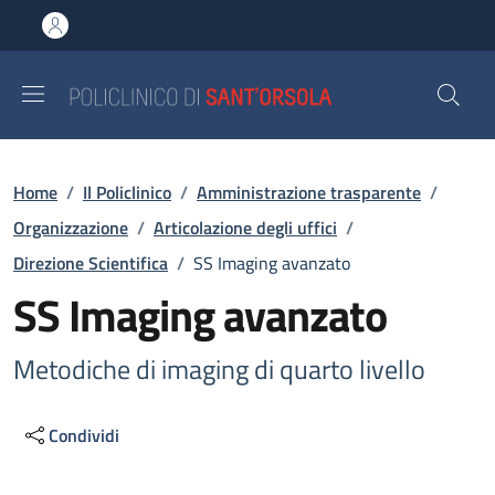
Salta al contenuto principale
Skip to footer content
Briciole di pane
Home
/
Il Policlinico
/
Amministrazione trasparente
/
Organizzazione
/
Articolazione degli uffici
/
Direzione Scientifica
/
SS Imaging avanzato
SS Imaging avanzato
Metodiche di imaging di quarto livello
Condividi