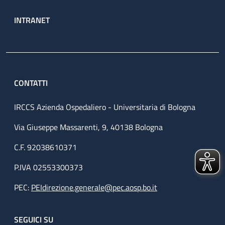
INTRANET
CONTATTI
IRCCS Azienda Ospedaliero - Universitaria di Bologna
Via Giuseppe Massarenti, 9, 40138 Bologna
C.F. 92038610371
P.IVA 02553300373
PEC:
PEIdirezione.generale@pec.aosp.bo.it
SEGUICI SU