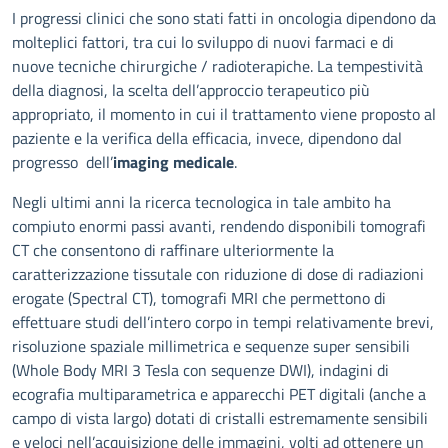
Descrizione
I progressi clinici che sono stati fatti in oncologia dipendono da
molteplici fattori, tra cui lo sviluppo di nuovi farmaci e di
nuove tecniche chirurgiche / radioterapiche. La tempestività
della diagnosi, la scelta dell’approccio terapeutico più
appropriato, il momento in cui il trattamento viene proposto al
paziente e la verifica della efficacia, invece, dipendono dal
progresso dell’
imaging medicale
.
Negli ultimi anni la ricerca tecnologica in tale ambito ha
compiuto enormi passi avanti, rendendo disponibili tomografi
CT che consentono di raffinare ulteriormente la
caratterizzazione tissutale con riduzione di dose di radiazioni
erogate (Spectral CT), tomografi MRI che permettono di
effettuare studi dell’intero corpo in tempi relativamente brevi,
risoluzione spaziale millimetrica e sequenze super sensibili
(Whole Body MRI 3 Tesla con sequenze DWI), indagini di
ecografia multiparametrica e apparecchi PET digitali (anche a
campo di vista largo) dotati di cristalli estremamente sensibili
e veloci nell’acquisizione delle immagini, volti ad ottenere un