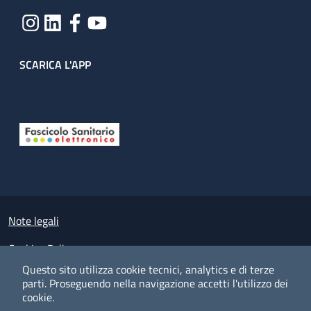
SCARICA L'APP
Useful links section
Small prints
Note legali
Cookies Policy
Questo sito utilizza cookie tecnici, analytics e di terze
Policy privacy e protezione del dato personale
parti.
Proseguendo nella navigazione accetti l'utilizzo dei
cookie.
Albo pretorio on-line