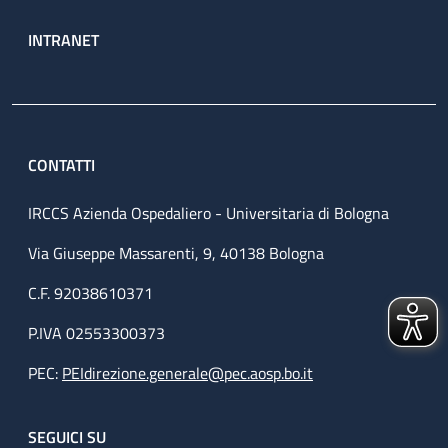
INTRANET
CONTATTI
IRCCS Azienda Ospedaliero - Universitaria di Bologna
Via Giuseppe Massarenti, 9, 40138 Bologna
C.F. 92038610371
P.IVA 02553300373
PEC:
PEIdirezione.generale@pec.aosp.bo.it
SEGUICI SU