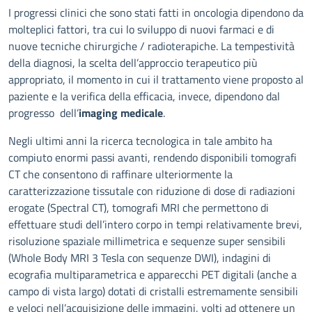
Descrizione
I progressi clinici che sono stati fatti in oncologia dipendono da
molteplici fattori, tra cui lo sviluppo di nuovi farmaci e di
nuove tecniche chirurgiche / radioterapiche. La tempestività
della diagnosi, la scelta dell’approccio terapeutico più
appropriato, il momento in cui il trattamento viene proposto al
paziente e la verifica della efficacia, invece, dipendono dal
progresso dell’
imaging medicale
.
Negli ultimi anni la ricerca tecnologica in tale ambito ha
compiuto enormi passi avanti, rendendo disponibili tomografi
CT che consentono di raffinare ulteriormente la
caratterizzazione tissutale con riduzione di dose di radiazioni
erogate (Spectral CT), tomografi MRI che permettono di
effettuare studi dell’intero corpo in tempi relativamente brevi,
risoluzione spaziale millimetrica e sequenze super sensibili
(Whole Body MRI 3 Tesla con sequenze DWI), indagini di
ecografia multiparametrica e apparecchi PET digitali (anche a
campo di vista largo) dotati di cristalli estremamente sensibili
e veloci nell’acquisizione delle immagini, volti ad ottenere un