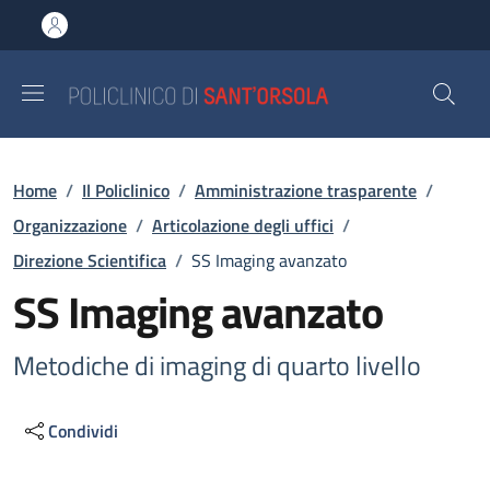
Salta al contenuto principale
Skip to footer content
Briciole di pane
Home
/
Il Policlinico
/
Amministrazione trasparente
/
Organizzazione
/
Articolazione degli uffici
/
Direzione Scientifica
/
SS Imaging avanzato
SS Imaging avanzato
Metodiche di imaging di quarto livello
Condividi