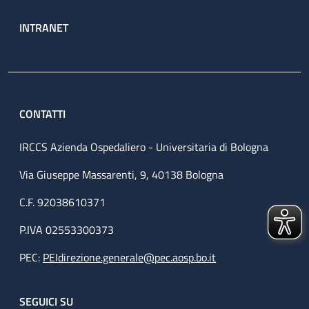
INTRANET
CONTATTI
IRCCS Azienda Ospedaliero - Universitaria di Bologna
Via Giuseppe Massarenti, 9, 40138 Bologna
C.F. 92038610371
P.IVA 02553300373
PEC:
PEIdirezione.generale@pec.aosp.bo.it
SEGUICI SU