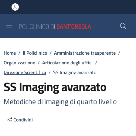
Salta al contenuto principale
Skip to footer content
Briciole di pane
Home
/
Il Policlinico
/
Amministrazione trasparente
/
Organizzazione
/
Articolazione degli uffici
/
Direzione Scientifica
/
SS Imaging avanzato
SS Imaging avanzato
Metodiche di imaging di quarto livello
Condividi