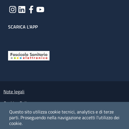
SCARICA L'APP
Useful links section
Small prints
Note legali
Cookies Policy
Questo sito utilizza cookie tecnici, analytics e di terze
Policy privacy e protezione del dato personale
parti.
Proseguendo nella navigazione accetti l'utilizzo dei
cookie.
Albo pretorio on-line