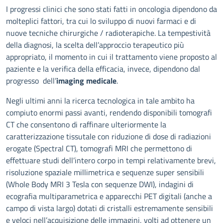
Descrizione
I progressi clinici che sono stati fatti in oncologia dipendono da
molteplici fattori, tra cui lo sviluppo di nuovi farmaci e di
nuove tecniche chirurgiche / radioterapiche. La tempestività
della diagnosi, la scelta dell’approccio terapeutico più
appropriato, il momento in cui il trattamento viene proposto al
paziente e la verifica della efficacia, invece, dipendono dal
progresso dell’
imaging medicale
.
Negli ultimi anni la ricerca tecnologica in tale ambito ha
compiuto enormi passi avanti, rendendo disponibili tomografi
CT che consentono di raffinare ulteriormente la
caratterizzazione tissutale con riduzione di dose di radiazioni
erogate (Spectral CT), tomografi MRI che permettono di
effettuare studi dell’intero corpo in tempi relativamente brevi,
risoluzione spaziale millimetrica e sequenze super sensibili
(Whole Body MRI 3 Tesla con sequenze DWI), indagini di
ecografia multiparametrica e apparecchi PET digitali (anche a
campo di vista largo) dotati di cristalli estremamente sensibili
e veloci nell’acquisizione delle immagini, volti ad ottenere un