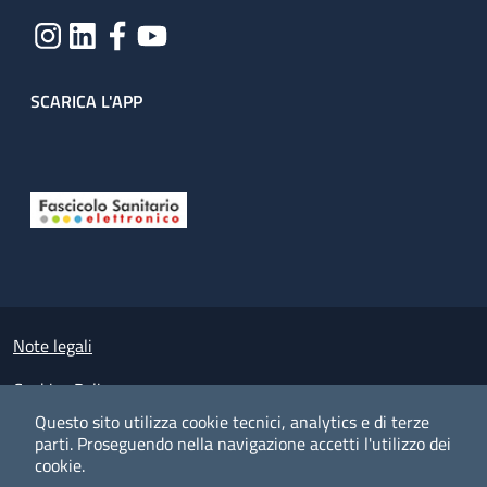
SCARICA L'APP
Useful links section
Small prints
Note legali
Cookies Policy
Questo sito utilizza cookie tecnici, analytics e di terze
Policy privacy e protezione del dato personale
parti.
Proseguendo nella navigazione accetti l'utilizzo dei
cookie.
Albo pretorio on-line