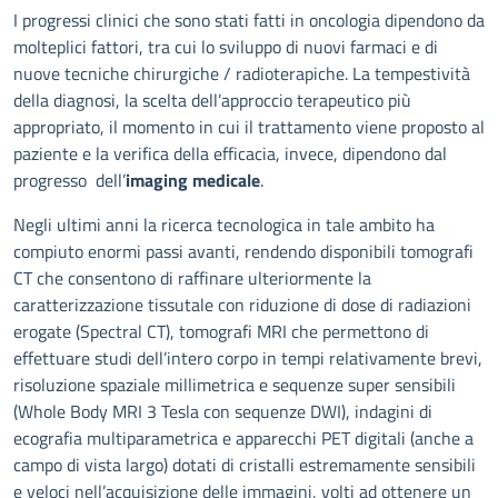
Descrizione
I progressi clinici che sono stati fatti in oncologia dipendono da
molteplici fattori, tra cui lo sviluppo di nuovi farmaci e di
nuove tecniche chirurgiche / radioterapiche. La tempestività
della diagnosi, la scelta dell’approccio terapeutico più
appropriato, il momento in cui il trattamento viene proposto al
paziente e la verifica della efficacia, invece, dipendono dal
progresso dell’
imaging medicale
.
Negli ultimi anni la ricerca tecnologica in tale ambito ha
compiuto enormi passi avanti, rendendo disponibili tomografi
CT che consentono di raffinare ulteriormente la
caratterizzazione tissutale con riduzione di dose di radiazioni
erogate (Spectral CT), tomografi MRI che permettono di
effettuare studi dell’intero corpo in tempi relativamente brevi,
risoluzione spaziale millimetrica e sequenze super sensibili
(Whole Body MRI 3 Tesla con sequenze DWI), indagini di
ecografia multiparametrica e apparecchi PET digitali (anche a
campo di vista largo) dotati di cristalli estremamente sensibili
e veloci nell’acquisizione delle immagini, volti ad ottenere un