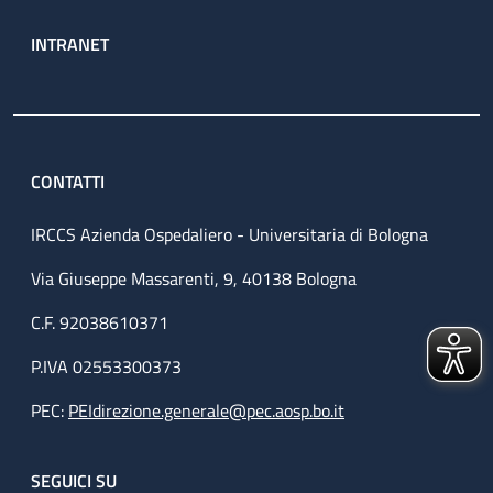
INTRANET
CONTATTI
IRCCS Azienda Ospedaliero - Universitaria di Bologna
Via Giuseppe Massarenti, 9, 40138 Bologna
C.F. 92038610371
P.IVA 02553300373
PEC:
PEIdirezione.generale@pec.aosp.bo.it
SEGUICI SU