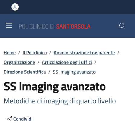
Salta al contenuto principale
Skip to footer content
Briciole di pane
Home
/
Il Policlinico
/
Amministrazione trasparente
/
Organizzazione
/
Articolazione degli uffici
/
Direzione Scientifica
/
SS Imaging avanzato
SS Imaging avanzato
Metodiche di imaging di quarto livello
Condividi