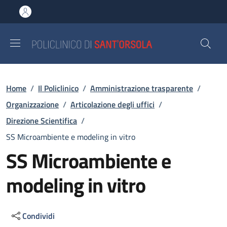
Salta al contenuto principale
Skip to footer content
Briciole di pane
Home
/
Il Policlinico
/
Amministrazione trasparente
/
Organizzazione
/
Articolazione degli uffici
/
Direzione Scientifica
/
SS Microambiente e modeling in vitro
SS Microambiente e
modeling in vitro
Condividi