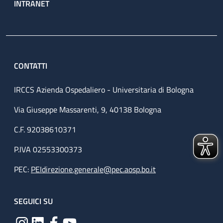
INTRANET
CONTATTI
IRCCS Azienda Ospedaliero - Universitaria di Bologna
Via Giuseppe Massarenti, 9, 40138 Bologna
C.F. 92038610371
P.IVA 02553300373
PEC:
PEIdirezione.generale@pec.aosp.bo.it
SEGUICI SU