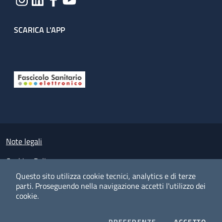
SCARICA L'APP
Useful links section
Small prints
Note legali
Cookies Policy
Questo sito utilizza cookie tecnici, analytics e di terze
Policy privacy e protezione del dato personale
parti.
Proseguendo nella navigazione accetti l'utilizzo dei
cookie.
Albo pretorio on-line
Dichiarazione di accessibilità
COOKIES
I CO
PREFERENZE
ACCETTO