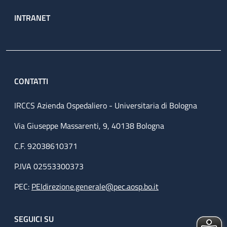
INTRANET
CONTATTI
IRCCS Azienda Ospedaliero - Universitaria di Bologna
Via Giuseppe Massarenti, 9, 40138 Bologna
C.F. 92038610371
P.IVA 02553300373
PEC:
PEIdirezione.generale@pec.aosp.bo.it
SEGUICI SU