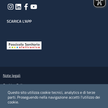
SCARICA L'APP
Useful links section
Small prints
Note legali
Cookies Policy
Questo sito utilizza cookie tecnici, analytics e di terze
Policy privacy e protezione del dato personale
parti.
Proseguendo nella navigazione accetti l'utilizzo dei
cookie.
Albo pretorio on-line