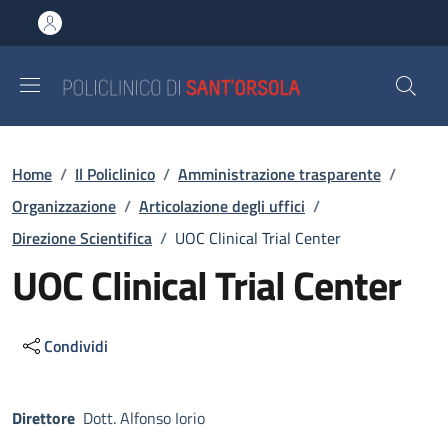
Salta al contenuto principale
Skip to footer content
Briciole di pane
Home
/
Il Policlinico
/
Amministrazione trasparente
/
Organizzazione
/
Articolazione degli uffici
/
Direzione Scientifica
/
UOC Clinical Trial Center
UOC Clinical Trial Center
Condividi
Descrizione
Direttore
Dott. Alfonso Iorio