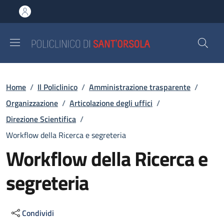
Salta al contenuto principale
Skip to footer content
Briciole di pane
Home
/
Il Policlinico
/
Amministrazione trasparente
/
Organizzazione
/
Articolazione degli uffici
/
Direzione Scientifica
/
Workflow della Ricerca e segreteria
Workflow della Ricerca e
segreteria
Condividi