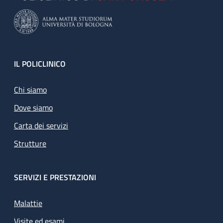
Footer
IL POLICLINICO
Chi siamo
Dove siamo
Carta dei servizi
Strutture
SERVIZI E PRESTAZIONI
Malattie
Visite ed esami