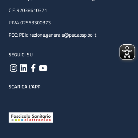
C.F. 92038610371
P.IVA 02553300373
PEC:
PEIdirezione.generale@pec.aosp.bo.it
SEGUICI SU
SCARICA L'APP