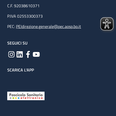
C.F. 92038610371
P.IVA 02553300373
PEC:
PEIdirezione.generale@pec.aosp.bo.it
SEGUICI SU
SCARICA L'APP