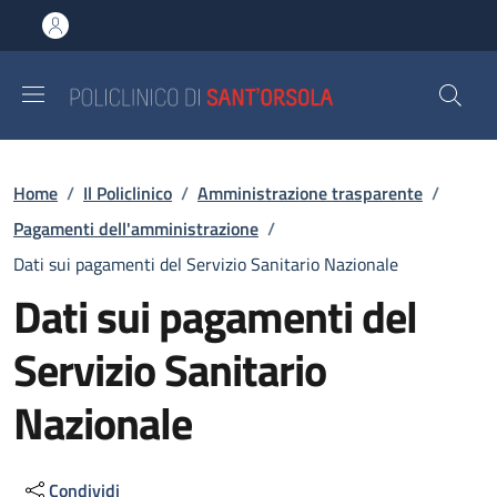
Salta al contenuto principale
Skip to footer content
Briciole di pane
Home
/
Il Policlinico
/
Amministrazione trasparente
/
Pagamenti dell'amministrazione
/
Dati sui pagamenti del Servizio Sanitario Nazionale
Dati sui pagamenti del
Servizio Sanitario
Nazionale
Condividi