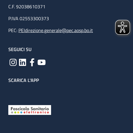
C.F. 92038610371
P.IVA 02553300373
PEC:
PEIdirezione.generale@pec.aosp.bo.it
SEGUICI SU
SCARICA L'APP