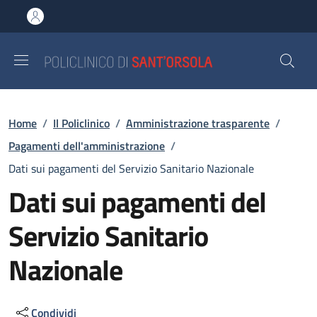
Salta al contenuto principale
Skip to footer content
Briciole di pane
Home
/
Il Policlinico
/
Amministrazione trasparente
/
Pagamenti dell'amministrazione
/
Dati sui pagamenti del Servizio Sanitario Nazionale
Dati sui pagamenti del
Servizio Sanitario
Nazionale
Condividi