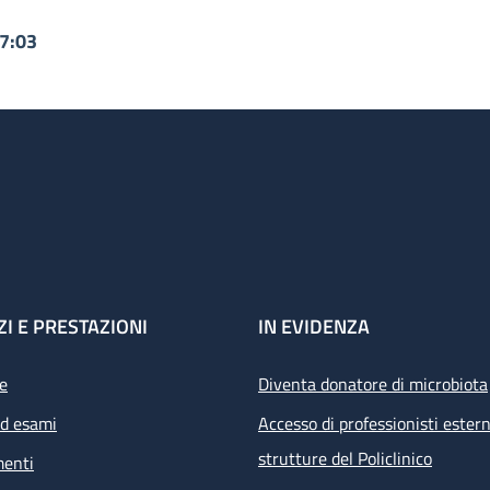
07:03
ZI E PRESTAZIONI
IN EVIDENZA
e
Diventa donatore di microbiota
ed esami
Accesso di professionisti estern
strutture del Policlinico
menti