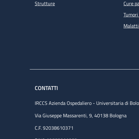
Strutture
Cure pa
Tumori 
Malatti
CONTATTI
IRCCS Azienda Ospedaliero - Universitaria di Bol
Via Giuseppe Massarenti, 9, 40138 Bologna
C.F. 92038610371