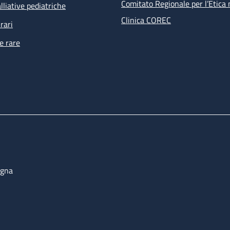
Comitato Regionale per l’Etica 
lliative pediatriche
Clinica COREC
rari
e rare
ogna