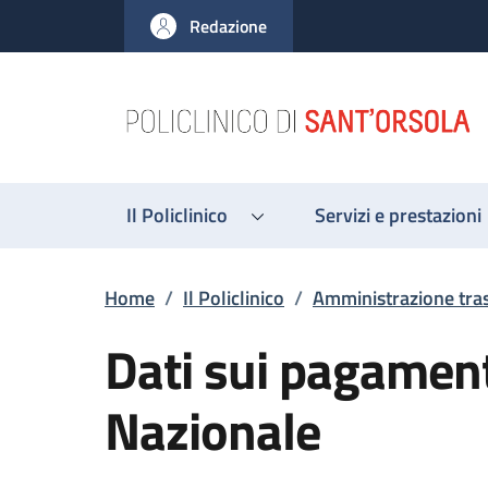
Salta al contenuto principale
Skip to footer content
Redazione
Il Policlinico
Servizi e prestazioni
Briciole di pane
Home
/
Il Policlinico
/
Amministrazione tra
Dati sui pagamenti
Nazionale